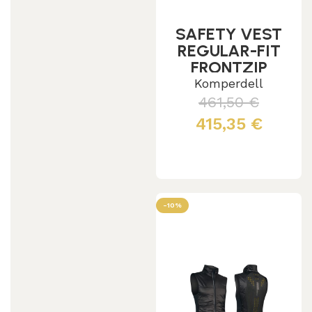
SAFETY VEST
REGULAR-FIT
FRONTZIP
Komperdell
461,50
€
415,35
€
Leggi tutto
-10%