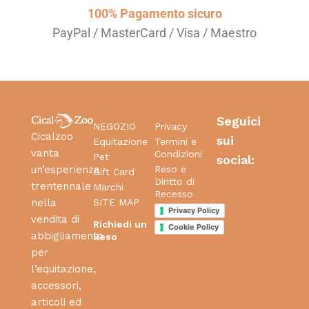
100% Pagamento sicuro
PayPal / MasterCard / Visa / Maestro
Seguici
NEGOZIO
Privacy
Cicalzoo
sui
Equitazione
Termini e
vanta
Condizioni
Pet
social:
Reso e
un’esperienza
Gift Card
Diritto di
trentennale
Marchi
Recesso
SITE MAP
nella
Privacy Policy
vendita di
Richiedi un
Cookie Policy
abbigliamento
Reso
per
l’equitazione,
accessori,
articoli ed