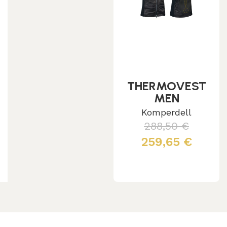
THERMOVEST
MEN
Komperdell
288,50
€
259,65
€
Leggi tutto