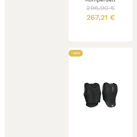
296,90
€
267,21
€
Leggi tutto
-10%