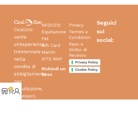
Seguici
NEGOZIO
Privacy
Cicalzoo
sui
Equitazione
Termini e
vanta
Condizioni
Pet
social:
Reso e
un’esperienza
Gift Card
Diritto di
trentennale
Marchi
Recesso
SITE MAP
nella
Privacy Policy
vendita di
Richiedi un
Cookie Policy
abbigliamento
Reso
per
l’equitazione,
0
accessori,
articoli ed
alimenti per
cavalli delle
migliori
marche.