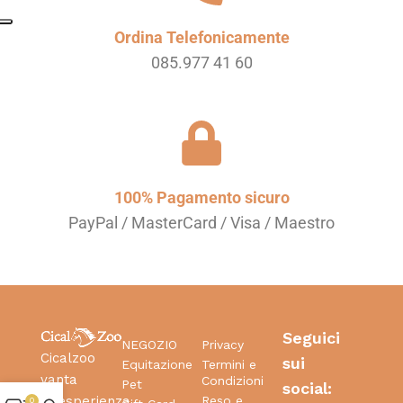
Ordina Telefonicamente
085.977 41 60
100% Pagamento sicuro
PayPal / MasterCard / Visa / Maestro
Seguici
NEGOZIO
Privacy
Cicalzoo
sui
Equitazione
Termini e
vanta
Condizioni
Pet
social:
Reso e
un’esperienza
0