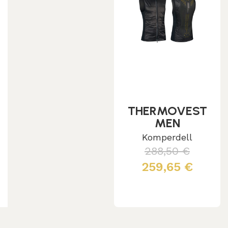
THERMOVEST
MEN
Komperdell
288,50
€
259,65
€
Leggi tutto