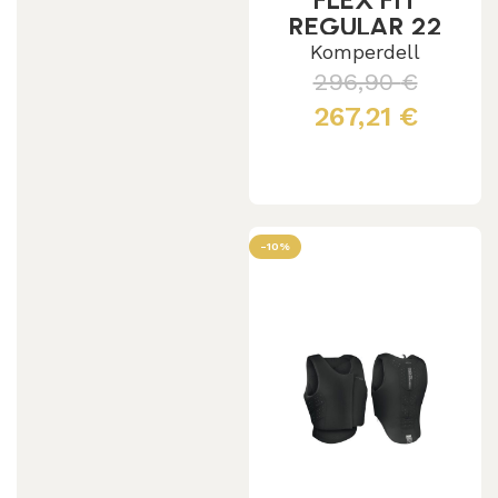
REGULAR 22
Komperdell
296,90
€
267,21
€
Leggi tutto
-10%