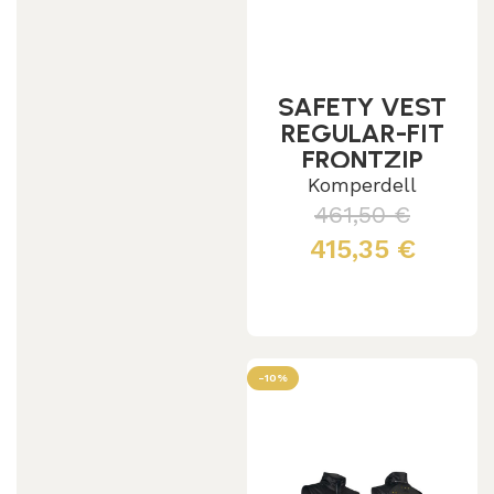
SAFETY VEST
REGULAR-FIT
FRONTZIP
Komperdell
461,50
€
415,35
€
Leggi tutto
-10%