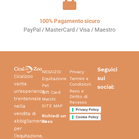
100% Pagamento sicuro
PayPal / MasterCard / Visa / Maestro
Seguici
NEGOZIO
Privacy
Cicalzoo
sui
Equitazione
Termini e
vanta
Condizioni
Pet
social:
Reso e
un’esperienza
Gift Card
Diritto di
trentennale
Marchi
Recesso
SITE MAP
nella
Privacy Policy
vendita di
Richiedi un
Cookie Policy
abbigliamento
Reso
per
l’equitazione,