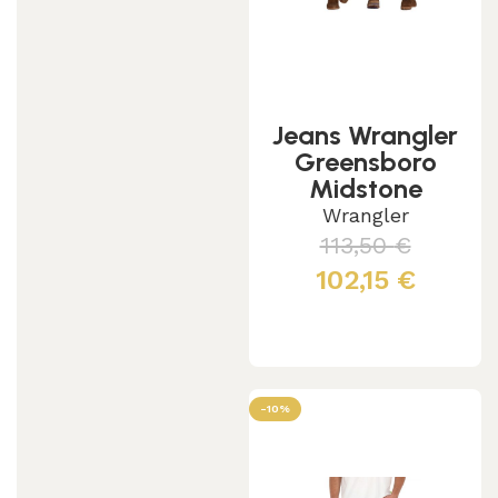
Jeans Wrangler
Greensboro
Midstone
Elasticizzato
Wrangler
W15qyi39u
113,50
€
102,15
€
Scegli
-10%