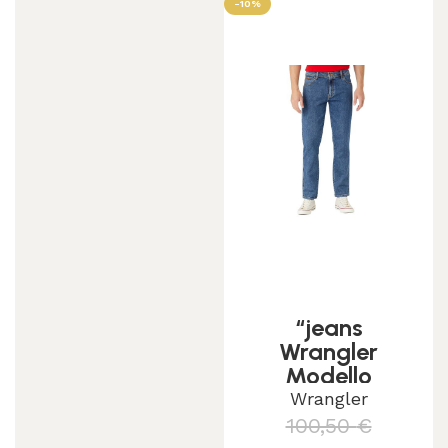
-10%
“jeans
Wrangler
Modello
“”texas
Wrangler
Stretch”” Wash
100,50
€
W12133010″