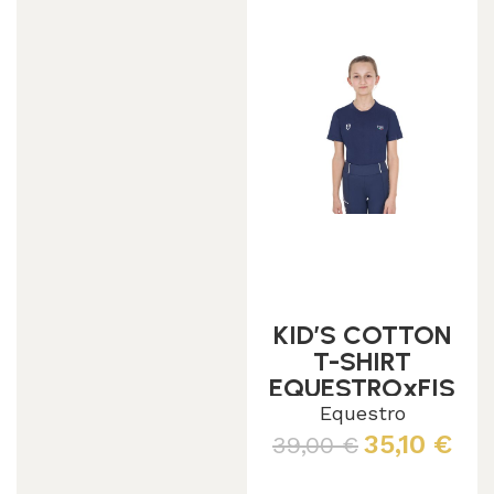
KID’S COTTON
T-SHIRT
EQUESTROxFIS
E
Equestro
35,10
€
39,00
€
Leggi tutto