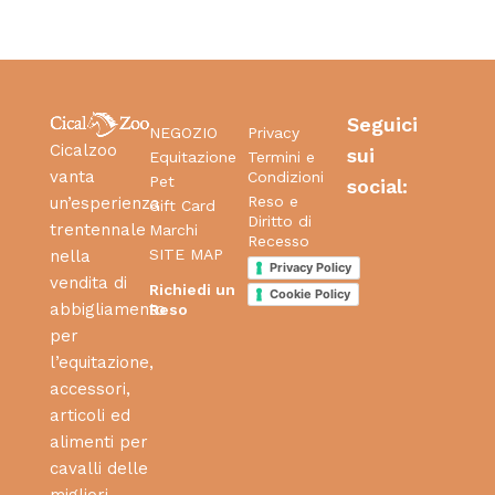
Seguici
NEGOZIO
Privacy
Cicalzoo
sui
Equitazione
Termini e
vanta
Condizioni
Pet
social:
Reso e
un’esperienza
Gift Card
Diritto di
trentennale
Marchi
Recesso
SITE MAP
nella
Privacy Policy
vendita di
Richiedi un
Cookie Policy
abbigliamento
Reso
per
l’equitazione,
accessori,
articoli ed
alimenti per
cavalli delle
migliori