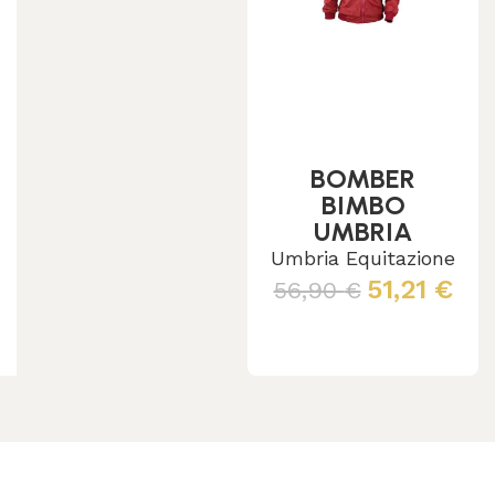
BOMBER
BIMBO
UMBRIA
TECNICO
Umbria Equitazione
INVERNALE
51,21
€
56,90
€
Leggi tutto