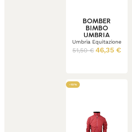
BOMBER
BIMBO
UMBRIA
MEZZA
Umbria Equitazione
STAGIONE
46,35
€
51,50
€
Leggi tutto
-10%