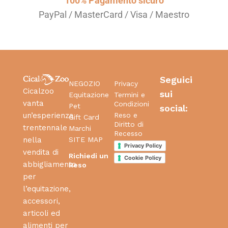
100% Pagamento sicuro
PayPal / MasterCard / Visa / Maestro
Seguici
NEGOZIO
Privacy
Cicalzoo
sui
Equitazione
Termini e
vanta
Condizioni
Pet
social:
Reso e
un’esperienza
Gift Card
Diritto di
trentennale
Marchi
Recesso
SITE MAP
nella
Privacy Policy
vendita di
Richiedi un
Cookie Policy
abbigliamento
Reso
per
l’equitazione,
accessori,
articoli ed
alimenti per