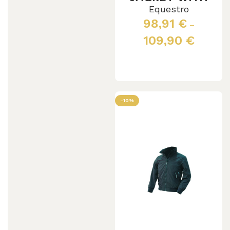
HOOD
Equestro
98,91
€
–
109,90
€
Leggi tutto
-10%