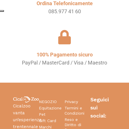
Ordina Telefonicamente
085.977 41 60
100% Pagamento sicuro
PayPal / MasterCard / Visa / Maestro
Seguici
NEGOZIO
Privacy
Cicalzoo
sui
Equitazione
Termini e
vanta
Condizioni
Pet
social:
Reso e
un’esperienza
Gift Card
Diritto di
trentennale
Marchi