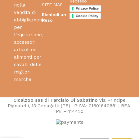
Recesso
SITE MAP
nella
Privacy Policy
vendita di
Richiedi un
Cookie Policy
abbigliamento
Reso
per
l’equitazione,
accessori,
articoli ed
alimenti per
cavalli delle
migliori
marche.
Cicalzoo sas di Tarcisio Di Sabatino
Via Principe
Pignatelli, 13 Cepagatti (PE) | P:IVA: 01601640681 | REA:
PE – 114420
169,00
€