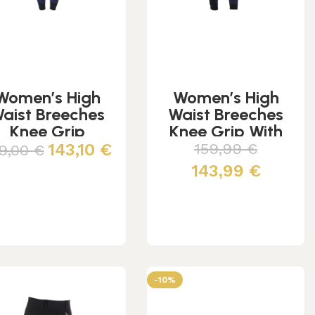
Women’s High
Women’s High
aist Breeches
Waist Breeches
Knee Grip
Knee Grip With
Fleece Lining
143,10
€
159,99
€
9,00
€
143,99
€
Scegli
Scegli
-10%