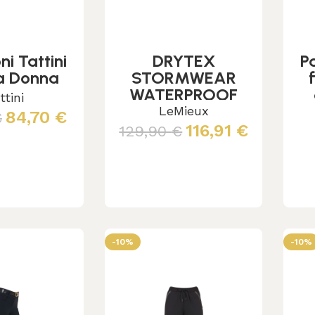
ni Tattini
DRYTEX
P
ia Donna
STORMWEAR
WATERPROOF
ttini
TROUSERS
LeMieux
84,70
€
€
116,91
€
129,90
€
cegli
Leggi tutto
-10%
-10%