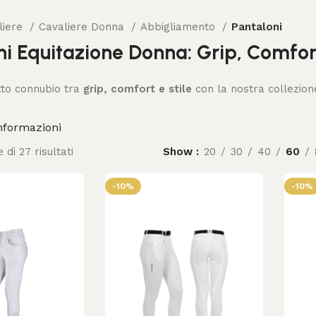
liere
Cavaliere Donna
Abbigliamento
Pantaloni
i Equitazione Donna: Grip, Comfort 
tto connubio tra
grip, comfort e stile
con la nostra collezion
nformazioni
 di 27 risultati
Show
20
30
40
60
-10%
-10%