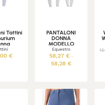
ni Tattini
PANTALONI
hurium
DONNA
W
onna
MODELLO
“SELENE GEL”
ttini
Equestro
15
GRIP SUL
,00
€
58,27
€
–
GINOCCHIO
58,28
€
cegli
Scegli