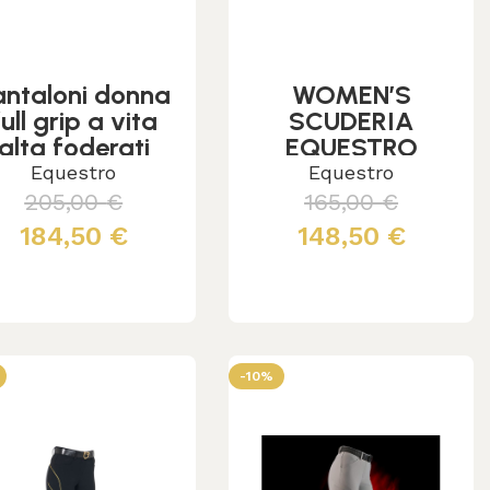
antaloni donna
WOMEN’S
full grip a vita
SCUDERIA
alta foderati
EQUESTRO
COLLECTION
Equestro
Equestro
JUMPING
205,00
€
165,00
€
BREECHES
184,50
€
148,50
€
Scegli
Leggi tutto
-10%