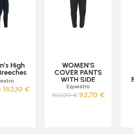
’s High
WOMEN’S
Breeches
COVER PANTS
WITH SIDE
estro
OPENING
Equestro
152,10
€
€
92,70
€
103,00
€
cegli
Leggi tutto