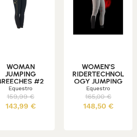
WOMAN
WOMEN’S
JUMPING
RIDERTECHNOL
BREECHES #2
OGY JUMPING
BREECHES
Equestro
Equestro
159,99
€
165,00
€
143,99
€
148,50
€
Leggi tutto
Leggi tutto