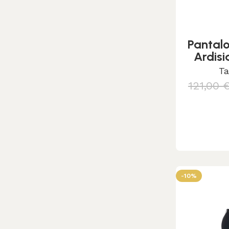
Pantalo
Ardis
Ta
121,00
S
-10%