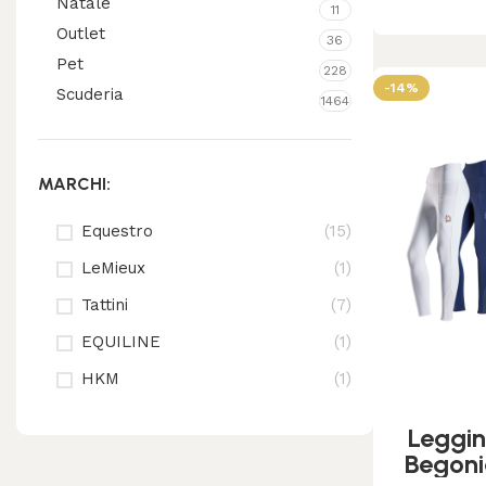
Natale
11
Outlet
36
Pet
228
-14%
Scuderia
1464
MARCHI:
Equestro
(15)
LeMieux
(1)
Tattini
(7)
EQUILINE
(1)
HKM
(1)
Leggin
Begon