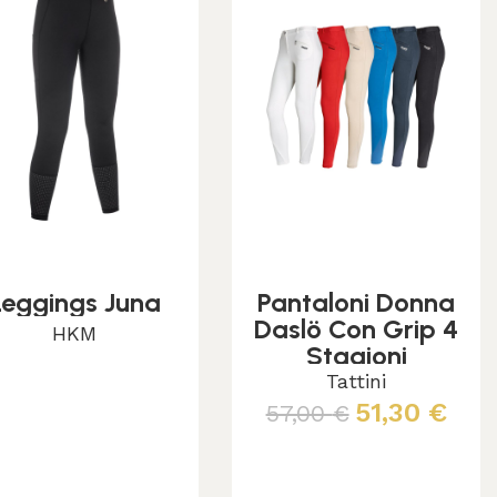
Leggings Juna
Pantaloni Donna
Daslö Con Grip 4
HKM
Stagioni
Scegli
Tattini
51,30
€
57,00
€
Scegli