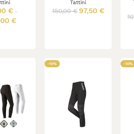
ttini
Tattini
00
€
97,50
€
150,00
€
–
1
,00
€
Scegli
cegli
-10%
-10%