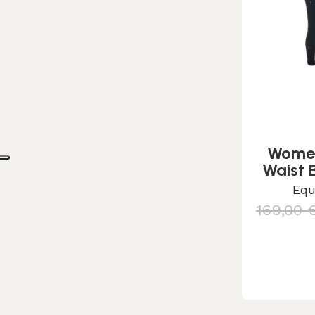
Women
Waist 
Equ
169,00
S