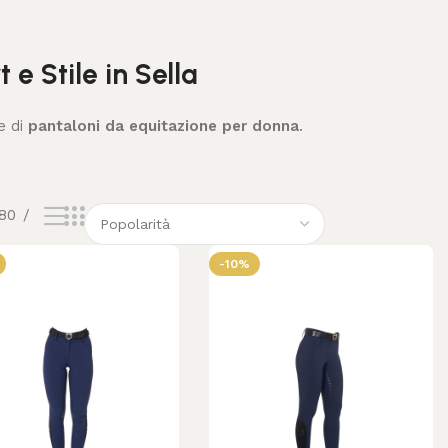
e Stile in Sella
e di
pantaloni da equitazione per donna
.
80
-10%