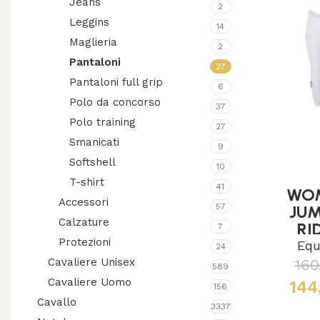
Jeans
2
Leggins
14
Maglieria
2
Pantaloni
27
Pantaloni full grip
6
Polo da concorso
37
Polo training
27
Smanicati
9
Softshell
10
T-shirt
41
WOM
Accessori
JU
57
Calzature
RI
7
BRE
Protezioni
Equ
24
EQUES
160
Cavaliere Unisex
589
Cavaliere Uomo
144
156
Cavallo
3337
Legg