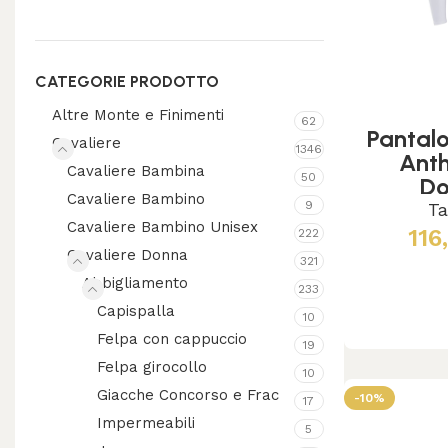
CATEGORIE PRODOTTO
Altre Monte e Finimenti
62
Pantalo
Cavaliere
1346
Ant
Cavaliere Bambina
50
D
Cavaliere Bambino
9
Ta
Cavaliere Bambino Unisex
116
222
Cavaliere Donna
321
S
Abbigliamento
233
Capispalla
10
Felpa con cappuccio
19
Felpa girocollo
10
Giacche Concorso e Frac
-10%
17
Impermeabili
5