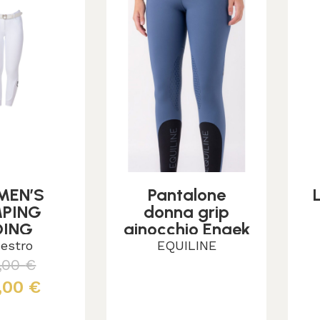
EN’S
Pantalone
MPING
donna grip
DING
ginocchio Enaek
ECHES
estro
EQUILINE
TROxFISE
,00
€
Scegli
,00
€
i tutto