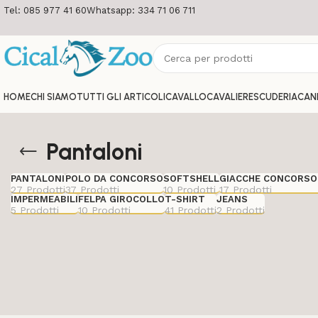
Tel: 085 977 41 60
Whatsapp: 334 71 06 711
HOME
CHI SIAMO
TUTTI GLI ARTICOLI
CAVALLO
CAVALIERE
SCUDERIA
CAN
Pantaloni
PANTALONI
POLO DA CONCORSO
SOFTSHELL
GIACCHE CONCORSO
27 Prodotti
37 Prodotti
10 Prodotti
17 Prodotti
IMPERMEABILI
FELPA GIROCOLLO
T-SHIRT
JEANS
5 Prodotti
10 Prodotti
41 Prodotti
2 Prodotti