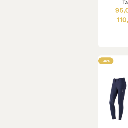
Ta
95,
110
S
-30%