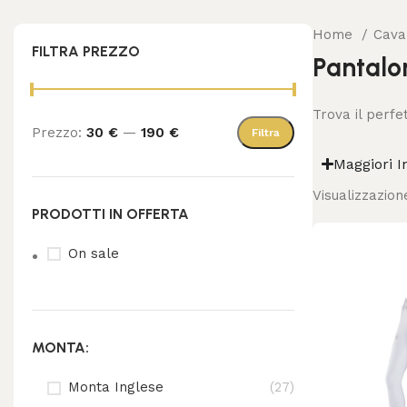
Home
Cava
FILTRA PREZZO
Pantalon
Trova il perfe
Prezzo:
30 €
—
190 €
Filtra
Maggiori I
Visualizzazione
PRODOTTI IN OFFERTA
On sale
MONTA:
Monta Inglese
(27)