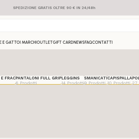
SPEDIZIONE GRATIS OLTRE 90 € IN 24/48h
E E GATTO
I MARCHI
OUTLET
GIFT CARD
NEWS
FAQ
CONTATTI
 E FRAC
PANTALONI FULL GRIP
LEGGINS
SMANICATI
CAPISPALLA
PO
6 Prodotti
14 Prodotti
9 Prodotti
10 Prodotti
27 