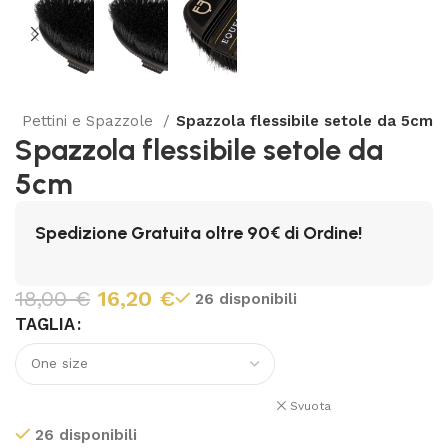
o
Pettini e Spazzole
Spazzola flessibile setole da 5cm
Spazzola flessibile setole da
5cm
Spedizione Gratuita oltre 90€ di Ordine!
18,00
€
16,20
€
26 disponibili
TAGLIA
Svuota
26 disponibili