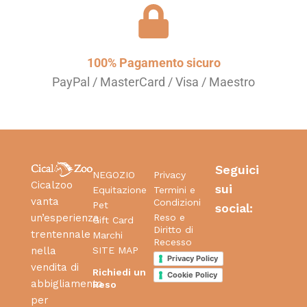
100% Pagamento sicuro
PayPal / MasterCard / Visa / Maestro
Seguici
NEGOZIO
Privacy
Cicalzoo
sui
Equitazione
Termini e
vanta
Condizioni
Pet
social:
Reso e
un’esperienza
Gift Card
Diritto di
trentennale
Marchi
Recesso
SITE MAP
nella
Privacy Policy
vendita di
Richiedi un
Cookie Policy
abbigliamento
Reso
per