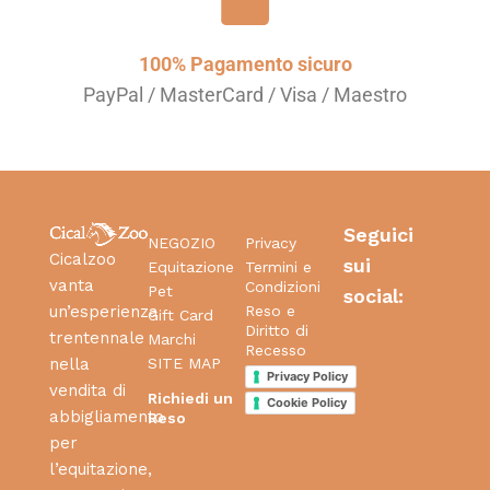
100% Pagamento sicuro
PayPal / MasterCard / Visa / Maestro
Seguici
NEGOZIO
Privacy
Cicalzoo
sui
Equitazione
Termini e
vanta
Condizioni
Pet
social:
Reso e
un’esperienza
Gift Card
Diritto di
trentennale
Marchi
Recesso
SITE MAP
nella
Privacy Policy
vendita di
Richiedi un
Cookie Policy
abbigliamento
Reso
per
l’equitazione,