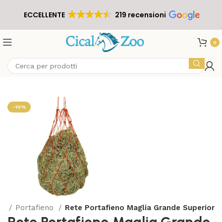
ECCELLENTE
219 recensioni
0
-10%
ia
Portafieno
Rete Portafieno Maglia Grande Superior
Rete Portafieno Maglia Grande