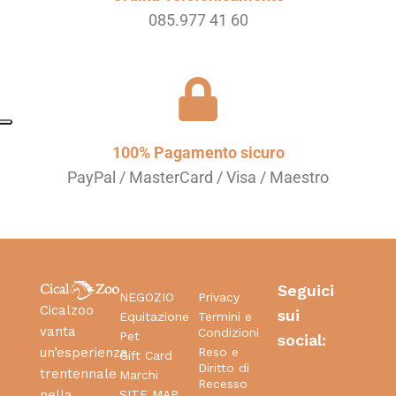
085.977 41 60
100% Pagamento sicuro
PayPal / MasterCard / Visa / Maestro
Seguici
NEGOZIO
Privacy
Cicalzoo
sui
Equitazione
Termini e
vanta
Condizioni
Pet
social:
Reso e
un’esperienza
Gift Card
Diritto di
trentennale
Marchi
Recesso
SITE MAP
nella