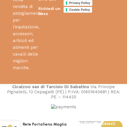
Privacy Policy
vendita di
Richiedi un
Cookie Policy
abbigliamento
Reso
per
l’equitazione,
accessori,
articoli ed
alimenti per
cavalli delle
migliori
marche.
Cicalzoo sas di Tarcisio Di Sabatino
Via Principe
Pignatelli, 13 Cepagatti (PE) | P:IVA: 01601640681 | REA:
PE – 114420
12,50
€
Select
Rete Portafieno Maglia
0