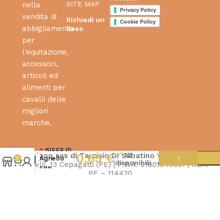
SITE MAP
nella
Privacy Policy
vendita di
Richiedi un
Cookie Policy
abbigliamento
Reso
per
l’equitazione,
accessori,
articoli ed
alimenti per
cavalli delle
migliori
Monge
marche.
Grill
Bocconcini
– Ricco in
12
0,65
€
Cicalzoo sas di Tarcisio Di Sabatino
Via Principe
Agnello
0
disponibili
Pignatelli, 13 Cepagatti (PE) | P:IVA: 01601640681 | REA:
con
PE – 114420
Ortaggi –
Adult
100gr