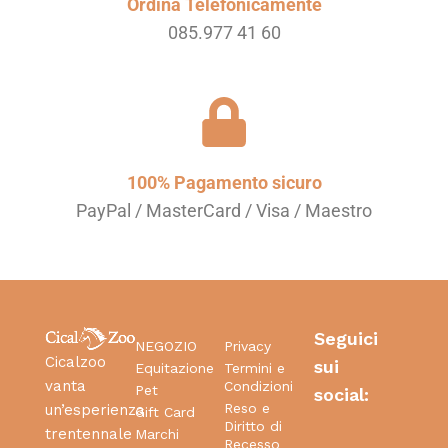
Ordina Telefonicamente
085.977 41 60
100% Pagamento sicuro
PayPal / MasterCard / Visa / Maestro
Seguici
NEGOZIO
Privacy
Cicalzoo
sui
Equitazione
Termini e
vanta
Condizioni
Pet
social:
Reso e
un’esperienza
Gift Card
Diritto di
trentennale
Marchi
Recesso