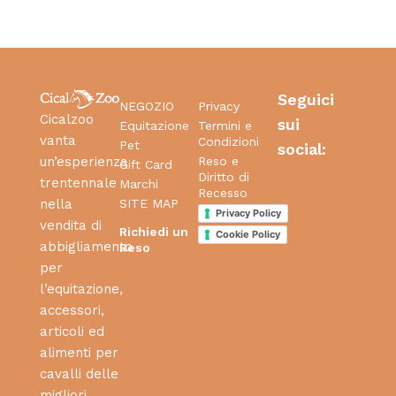
Seguici
NEGOZIO
Privacy
Cicalzoo
sui
Equitazione
Termini e
vanta
Condizioni
Pet
social:
Reso e
un’esperienza
Gift Card
Diritto di
trentennale
Marchi
Recesso
SITE MAP
nella
Privacy Policy
vendita di
Richiedi un
Cookie Policy
abbigliamento
Reso
per
l’equitazione,
accessori,
articoli ed
alimenti per
cavalli delle
migliori