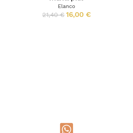
Elanco
16,00
€
21,40
€
Aggiungi al carrello