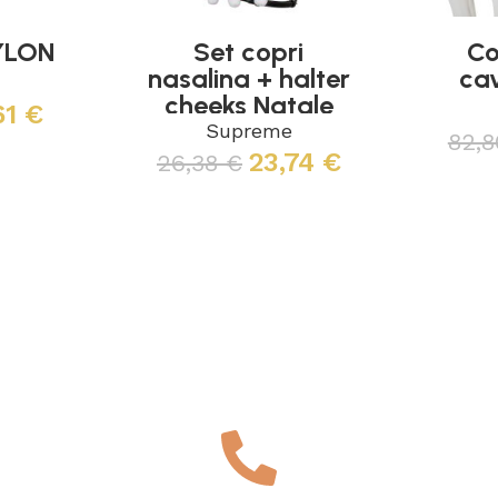
YLON
Set copri
Co
nasalina + halter
cav
e
cheeks Natale
61
€
Supreme
82,
23,74
€
26,38
€
Scegli