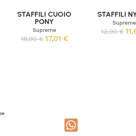
STAFFILI CUOIO
STAFFILI N
PONY
Suprem
Supreme
11,
12,90
€
17,01
€
18,90
€
Leggi tutto
Leggi tutto