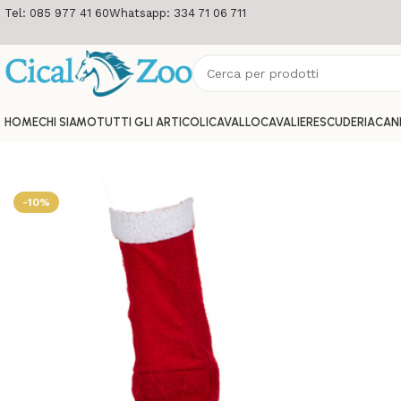
Tel: 085 977 41 60
Whatsapp: 334 71 06 711
HOME
CHI SIAMO
TUTTI GLI ARTICOLI
CAVALLO
CAVALIERE
SCUDERIA
CAN
-10%