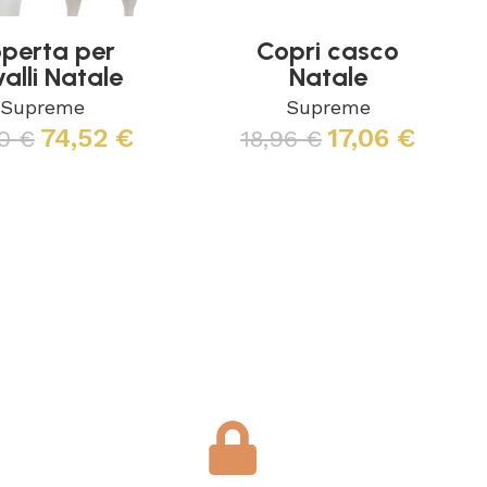
perta per
Copri casco
alli Natale
Natale
Supreme
Supreme
74,52
€
17,06
€
80
€
18,96
€
Scegli
Scegli