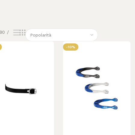
80
-10%