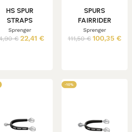
HS SPUR
SPURS
STRAPS
FAIRRIDER
EATHER BLACK
ALUMINIUN
Sprenger
Sprenger
22,41
€
100,35
€
4,90
€
111,50
€
45CM
ROUNDED NECK
W.BUCKLE
BLUE 20MM
Aggiungi al carrello
Leggi tutto
STEEL CHR.PL.
-10%