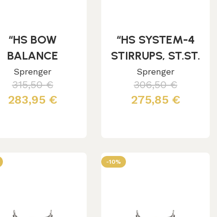
“HS BOW
“HS SYSTEM-4
BALANCE
STIRRUPS, ST.ST.
IRRUPS, ST.ST.
WITH BLACK
Sprenger
Sprenger
315,50
€
306,50
€
WITH
PAD 4.1/4″””
283,95
€
275,85
€
BLACK/BLUE
PAD 4.3/4″””
Aggiungi al carrello
Aggiungi al carrello
-10%