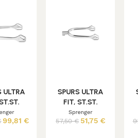
S ULTRA
SPURS ULTRA
 ST.ST.
FIT, ST.ST.
5MM
20MM HAMMER
enger
Sprenger
99,81
€
51,75
€
€
57,50
€
9
IZ.COMF
NECK
ROLLER
 al carrello
Aggiungi al carrello