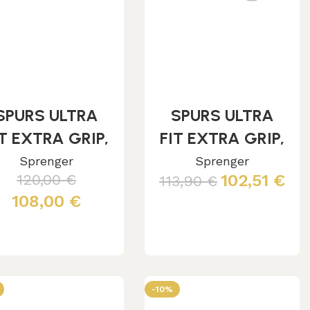
SPURS ULTRA
SPURS ULTRA
IT EXTRA GRIP,
FIT EXTRA GRIP,
ST.ST. 30MM
ST.ST. 30MM
Sprenger
Sprenger
120,00
€
102,51
€
113,90
€
ITH ROWEL #6
WITH ROWEL #4
108,00
€
Aggiungi al carrello
Aggiungi al carrello
-10%