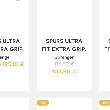
S ULTRA
SPURS ULTRA
TRA GRIP,
FIT EXTRA GRIP,
F
T. 35MM
ST.ST. 35MM
enger
Sprenger
125,10
€
115,50
€
€
.ROLLER
WITH ROWEL #4
W
103,95
€
RIZ.
 al carrello
Aggiungi al carrello
-10%
-10%