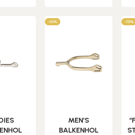
-10%
-10%
DIES
MEN’S
“
KENHOL
BALKENHOL
ST