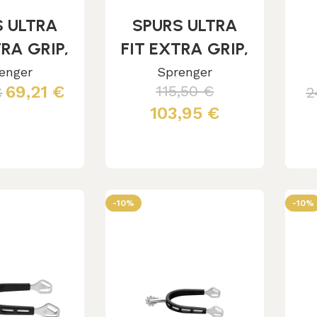
S ULTRA
SPURS ULTRA
TRA GRIP,
FIT EXTRA GRIP,
T. 35MM
ST.ST. 30MM
L
enger
Sprenger
69,21
€
115,50
€
€
2
ED NECK
WITH ROWEL #5
103,95
€
 al carrello
Aggiungi al carrello
-10%
-10%