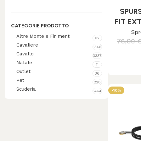
SPUR
FIT EX
CATEGORIE PRODOTTO
ST.S
Spr
Altre Monte e Finimenti
62
76,90
ROUND
Cavaliere
1346
Aggiungi
Cavallo
3337
Natale
11
Outlet
36
Pet
228
Scuderia
-10%
1464