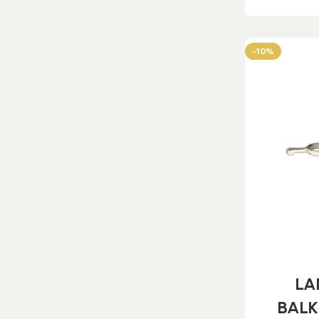
-10%
LA
BAL