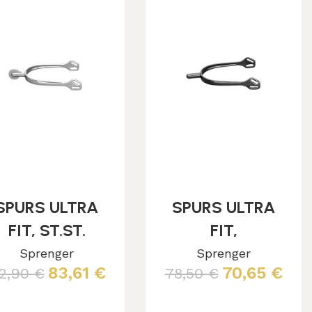
SPURS ULTRA
SPURS ULTRA
FIT, ST.ST.
FIT,
30MM WITH
ST.ST./ANTRACI
Sprenger
Sprenger
83,61
€
70,65
€
2,90
€
78,50
€
ROWEL #5
TE 25MM
ROUNDED NECK
Aggiungi al carrello
Aggiungi al carrello