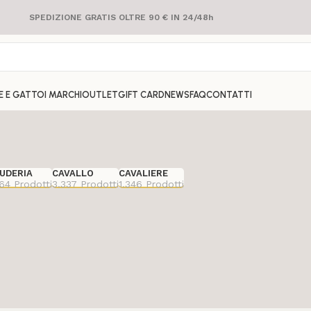
SPEDIZIONE GRATIS OLTRE 90 € IN 24/48h
E E GATTO
I MARCHI
OUTLET
GIFT CARD
NEWS
FAQ
CONTATTI
UDERIA
CAVALLO
CAVALIERE
464 Prodotti
3.337 Prodotti
1.346 Prodotti