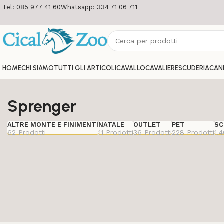
Tel: 085 977 41 60
Whatsapp: 334 71 06 711
HOME
CHI SIAMO
TUTTI GLI ARTICOLI
CAVALLO
CAVALIERE
SCUDERIA
CAN
Sprenger
ALTRE MONTE E FINIMENTI
NATALE
OUTLET
PET
SC
62 Prodotti
11 Prodotti
36 Prodotti
228 Prodotti
1.