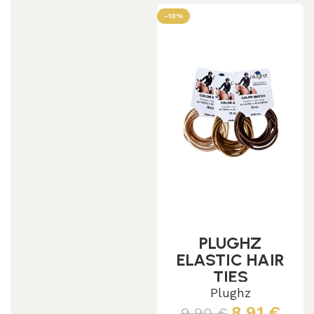
-10%
PLUGHZ
ELASTIC HAIR
TIES
Plughz
8,91
€
9,90
€