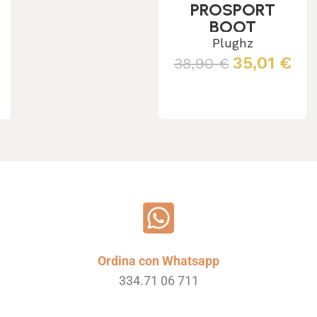
PROSPORT
BOOT
BUMPERS
Plughz
35,01
€
38,90
€
Leggi tutto
Ordina con Whatsapp
334.71 06 711