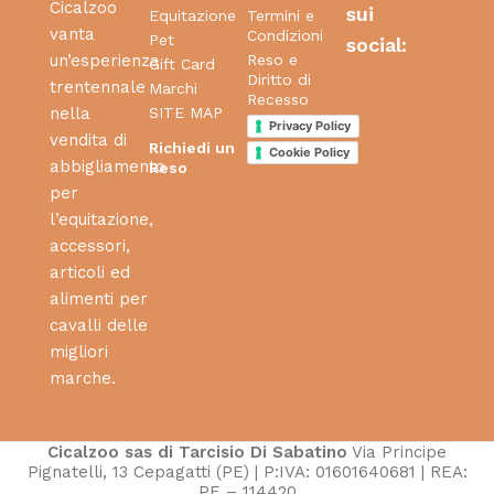
Cicalzoo
sui
Equitazione
Termini e
vanta
Condizioni
Pet
social:
Reso e
un’esperienza
Gift Card
Diritto di
trentennale
Marchi
Recesso
SITE MAP
nella
Privacy Policy
vendita di
Richiedi un
Cookie Policy
abbigliamento
Reso
per
l’equitazione,
accessori,
articoli ed
alimenti per
cavalli delle
migliori
marche.
Cicalzoo sas di Tarcisio Di Sabatino
Via Principe
Pignatelli, 13 Cepagatti (PE) | P:IVA: 01601640681 | REA:
PE – 114420