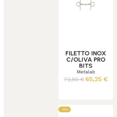
FILETTO INOX
C/OLIVA PRO
BITS
Metalab
65,25
€
72,50
€
Leggi tutto
-10%