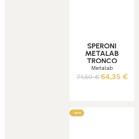
SPERONI
METALAB
TRONCO
RIVESTITI IN
Metalab
GOMMA
64,35
€
71,50
€
Scegli
-10%