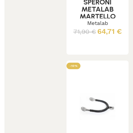
SPERONI
METALAB
MARTELLO
C/GOMMA
Metalab
SUPER GRIP
64,71
€
71,90
€
Scegli
-10%