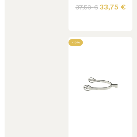
DENTATA
33,75
€
37,50
€
C/GOMMA
Scegli
-10%