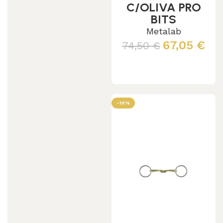
C/OLIVA PRO
BITS
Metalab
67,05
€
74,50
€
Leggi tutto
-10%