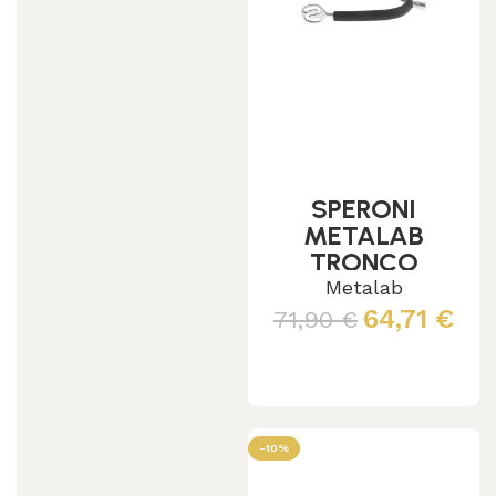
SPERONI
METALAB
TRONCO
C/GOMMA
Metalab
64,71
€
71,90
€
Scegli
-10%