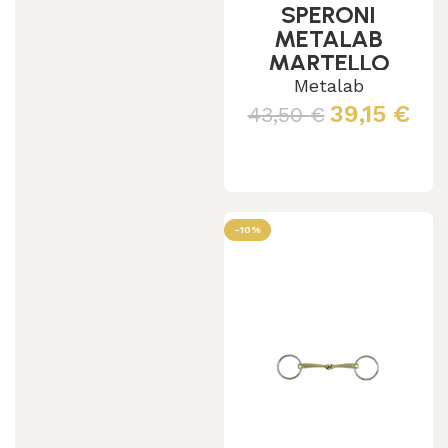
SPERONI
METALAB
MARTELLO
Metalab
39,15
€
43,50
€
Scegli
-10%