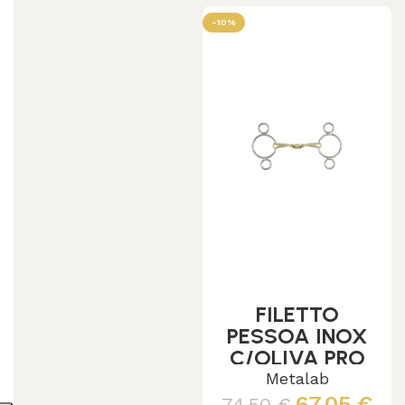
-10%
FILETTO
PESSOA INOX
C/OLIVA PRO
BITS
Metalab
67,05
€
74,50
€