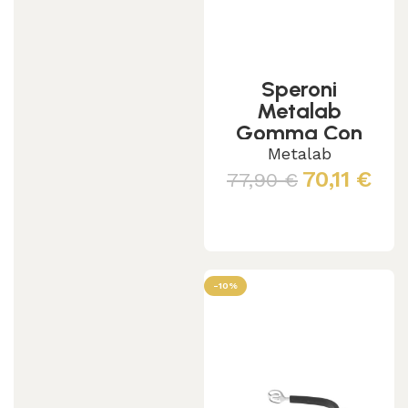
Speroni
Metalab
Gomma Con
Rotella
Metalab
Esagonale
70,11
€
77,90
€
Scegli
-10%