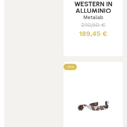
WESTERN IN
ALLUMINIO
DECORATE
Metalab
MODELLO
210,50
€
SHOW
189,45
€
Aggiungi al carrello
-10%