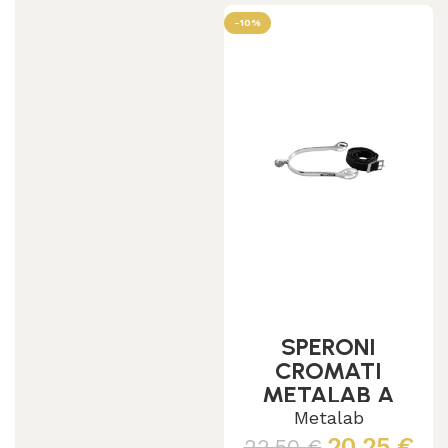
-10%
SPERONI
CROMATI
METALAB A
GOCCIA
Metalab
C/LACCIOLINI
20,25
€
22,50
€