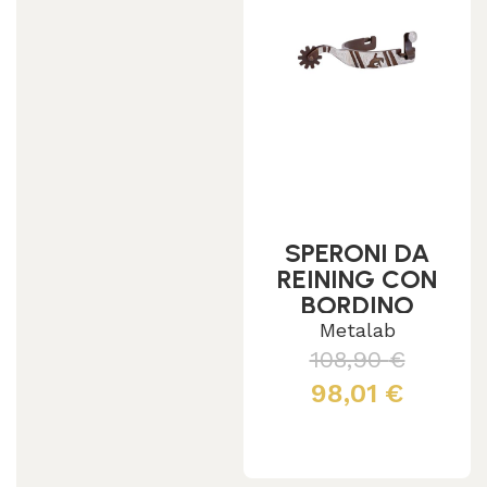
SPERONI DA
REINING CON
BORDINO
DECORATO
Metalab
MOTIVO
108,90
€
REINER UOMO
98,01
€
Aggiungi al carrello