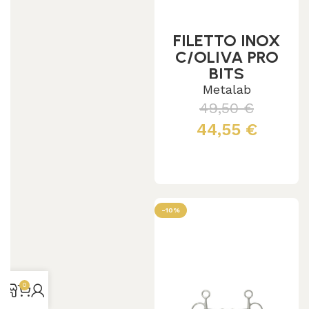
FILETTO INOX
C/OLIVA PRO
BITS
Metalab
49,50
€
44,55
€
Leggi tutto
-10%
0