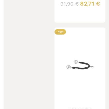
C/GOMMA
82,71
€
91,90
€
SUPER GRIP
Scegli
-10%