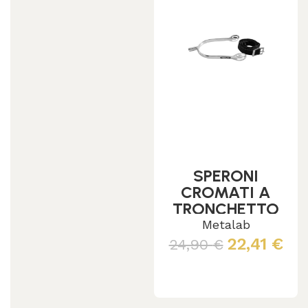
SPERONI
CROMATI A
TRONCHETTO
METALAB
Metalab
C/LACCIOLINI
22,41
€
24,90
€
NYLON
Scegli