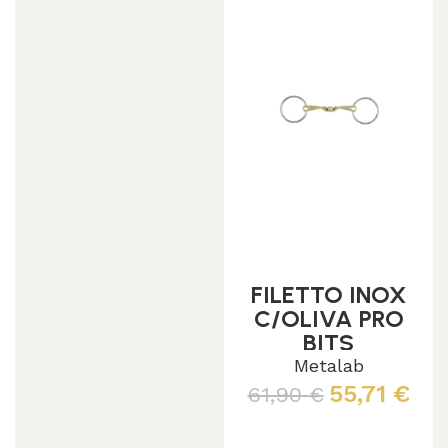
FILETTO INOX
C/OLIVA PRO
BITS
Metalab
55,71
€
61,90
€
Leggi tutto