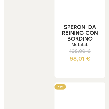
SPERONI DA
REINING CON
BORDINO
DECORATO
Metalab
MOTIVO
108,90
€
REINER DONNA
98,01
€
Aggiungi al carrello
-10%