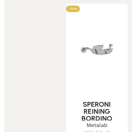
-10%
SPERONI
REINING
BORDINO
INCISO CON
Metalab