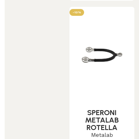
-10%
SPERONI
METALAB
ROTELLA
LISCIA
Metalab