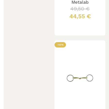
Metalab
49,50
€
44,55
€
Leggi tutto
-10%