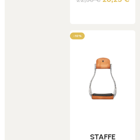
NYLON
Scegli
-10%
STAFFE