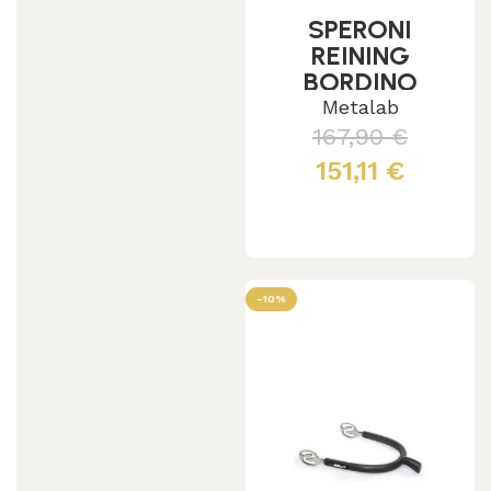
SPERONI
REINING
BORDINO
INCISO CON
Metalab
MOTIVO
167,90
€
REINER SIZE
151,11
€
MEN
Aggiungi al carrello
-10%