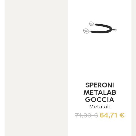
SPERONI
METALAB
GOCCIA
C/GOMMA
Metalab
64,71
€
71,90
€
Scegli