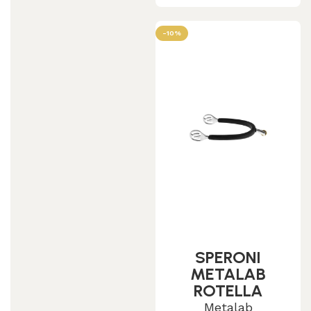
-10%
SPERONI
METALAB
ROTELLA
PICCOLA
Metalab