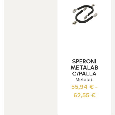
SPERONI
METALAB
C/PALLA
GIREVOLE 30
Metalab
MM
55,94
€
–
62,55
€
Scegli