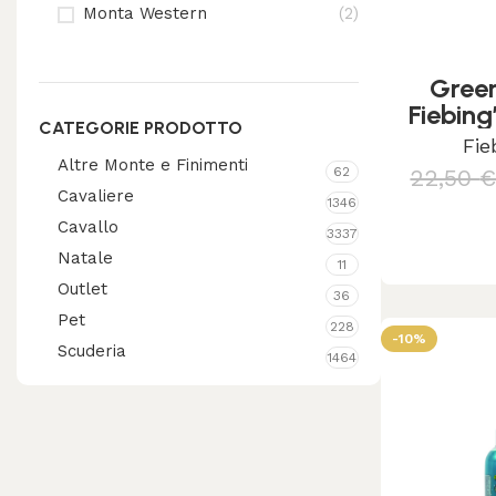
Monta Western
(2)
Gree
Fiebing
CATEGORIE PRODOTTO
Fie
Altre Monte e Finimenti
22,50
62
Cavaliere
1346
Aggiungi
Cavallo
3337
Natale
11
Outlet
36
Pet
228
-10%
Scuderia
1464