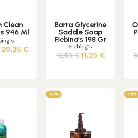
n Clean
Barra Glycerine
O
’s 946 Ml
Saddle Soap
P
Fiebing’s 198 Gr
bing's
Fiebing's
20,25
€
€
11,25
€
12,50
€
3
 al carrello
Aggiungi al carrello
-10%
-10%