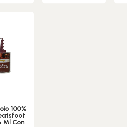
uoio 100%
eatsfoot
6 Ml Con