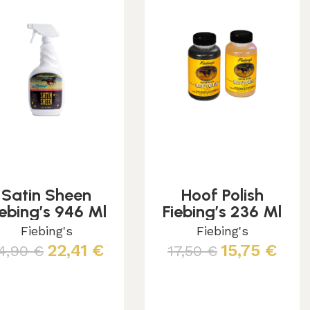
Satin Sheen
Hoof Polish
iebing’s 946 Ml
Fiebing’s 236 Ml
Fiebing's
Fiebing's
22,41
€
15,75
€
4,90
€
17,50
€
Aggiungi al carrello
Scegli