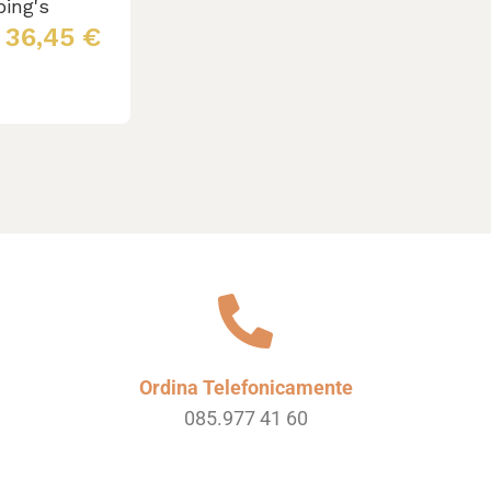
icatore
bing's
36,45
€
 al carrello
Ordina Telefonicamente
085.977 41 60