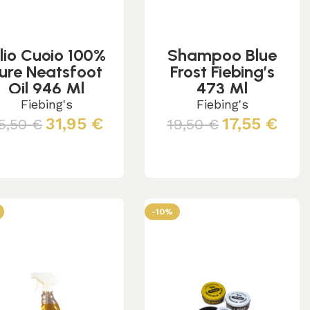
lio Cuoio 100%
Shampoo Blue
ure Neatsfoot
Frost Fiebing’s
Oil 946 Ml
473 Ml
Fiebing's
Fiebing's
31,95
€
17,55
€
5,50
€
19,50
€
Aggiungi al carrello
Aggiungi al carrello
-10%