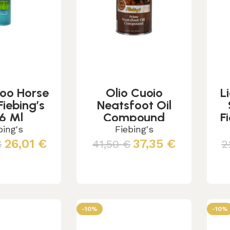
oo Horse
Olio Cuoio
L
Fiebing’s
Neatsfoot Oil
6 Ml
Compound
F
Fiebing’s 946 Ml
bing's
Fiebing's
Con Applicatore
26,01
€
37,35
€
€
41,50
€
2
 al carrello
Aggiungi al carrello
-10%
-10%