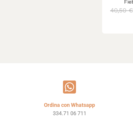
Appl
Fie
40,50
€
Aggiungi
Ordina con Whatsapp
334.71 06 711