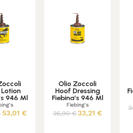
Zoccoli
Olio Zoccoli
 Lotion
Hoof Dressing
F
’s 946 Ml
Fiebing’s 946 Ml
plicatore
Con Applicatore
bing's
Fiebing's
2
53,01
€
33,21
€
€
36,90
€
 al carrello
Aggiungi al carrello