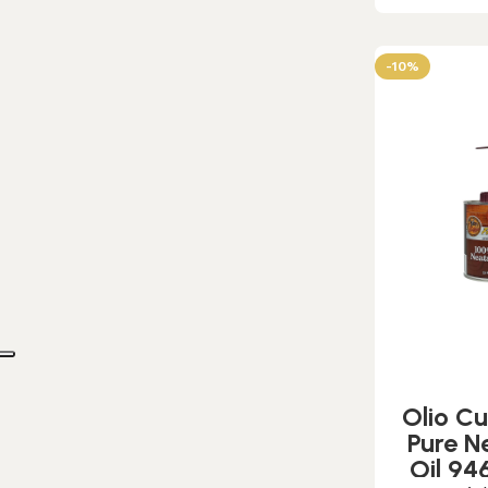
-10%
Olio C
Pure N
Oil 94