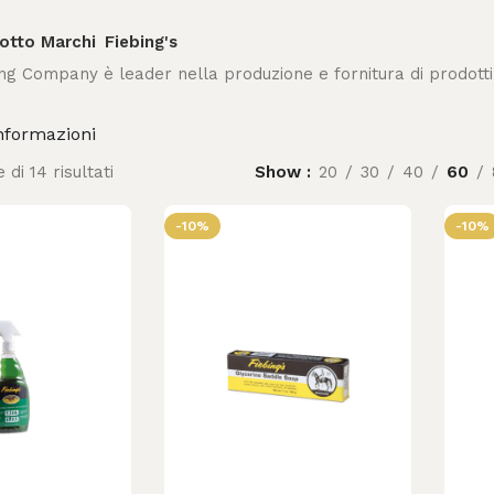
otto Marchi
Fiebing's
ng Company è leader nella produzione e fornitura di prodotti p
nformazioni
 di 14 risultati
Show
20
30
40
60
-10%
-10%