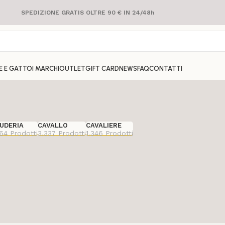
SPEDIZIONE GRATIS OLTRE 90 € IN 24/48h
E E GATTO
I MARCHI
OUTLET
GIFT CARD
NEWS
FAQ
CONTATTI
UDERIA
CAVALLO
CAVALIERE
464 Prodotti
3.337 Prodotti
1.346 Prodotti