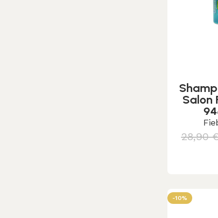
Shamp
Salon 
94
Fie
28,90
Aggiungi
-10%