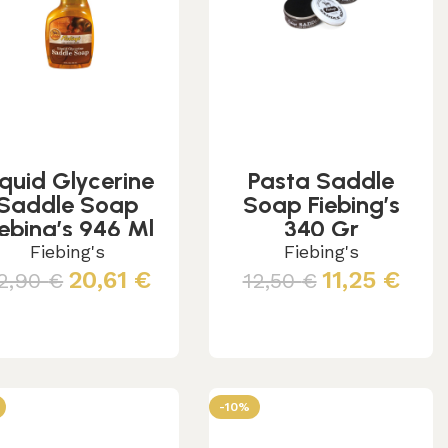
iquid Glycerine
Pasta Saddle
Saddle Soap
Soap Fiebing’s
iebing’s 946 Ml
340 Gr
Fiebing's
Fiebing's
20,61
€
11,25
€
2,90
€
12,50
€
Aggiungi al carrello
Scegli
-10%