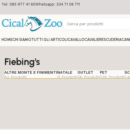
Tel: 085 977 41 60
Whatsapp: 334 71 06 711
HOME
CHI SIAMO
TUTTI GLI ARTICOLI
CAVALLO
CAVALIERE
SCUDERIA
CAN
Fiebing's
ALTRE MONTE E FINIMENTI
NATALE
OUTLET
PET
SC
62 Prodotti
11 Prodotti
36 Prodotti
228 Prodotti
1.