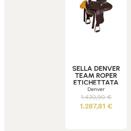
SELLA DENVER
TEAM ROPER
ETICHETTATA
SE00400
Denver
1.430,90
€
1.287,81
€
Leggi tutto