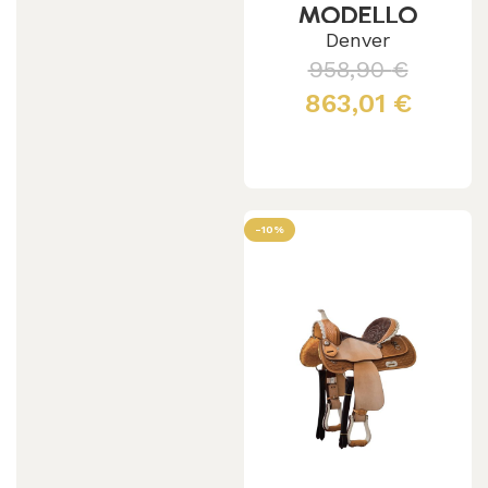
MODELLO
CLASSIC
Denver
SQUARE
958,90
€
QUARTER
863,01
€
Scegli
-10%