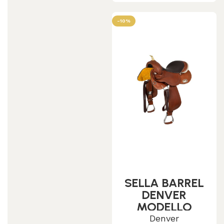
-10%
SELLA BARREL
DENVER
MODELLO
BARREL+
Denver