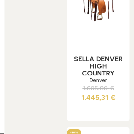
SELLA DENVER
HIGH
COUNTRY
NUOVA
Denver
ETICHETTATA
1.605,90
€
SE00541
1.445,31
€
Leggi tutto
-10%