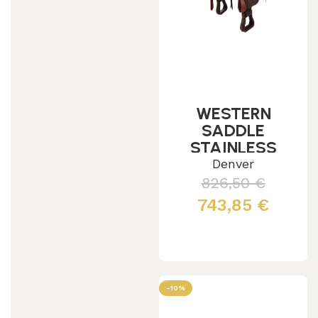
WESTERN
SADDLE
STAINLESS
STEEL FITTING
Denver
GRAIN
826,50
€
LEATHER
743,85
€
FLOWER
STAMP 2815
Scegli
-10%