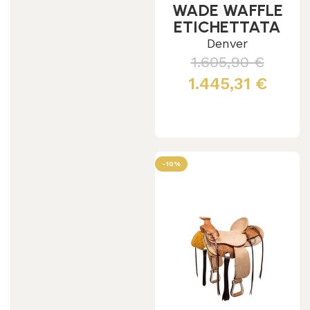
WADE WAFFLE
ETICHETTATA
SE00542
Denver
1.605,90
€
1.445,31
€
Leggi tutto
-10%