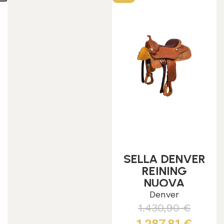
SELLA DENVER
REINING
NUOVA
ETICHETTATA
Denver
SE00535
1.430,90
€
1.287,81
€