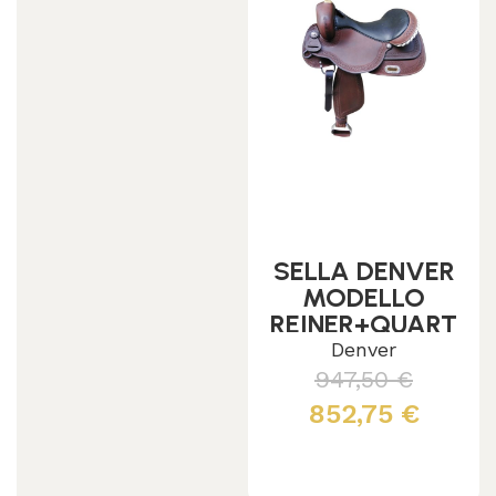
SELLA DENVER
MODELLO
REINER+QUART
ER
Denver
947,50
€
852,75
€
Scegli