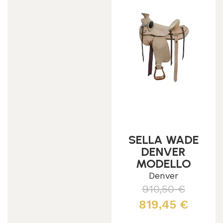
SELLA WADE
DENVER
MODELLO
ROUGH OUT
Denver
910,50
€
819,45
€