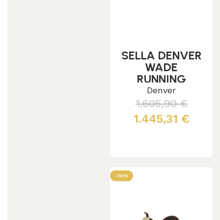
SELLA DENVER
WADE
RUNNING
ETICHETTATA
Denver
SE00540
1.605,90
€
1.445,31
€
Leggi tutto
-10%