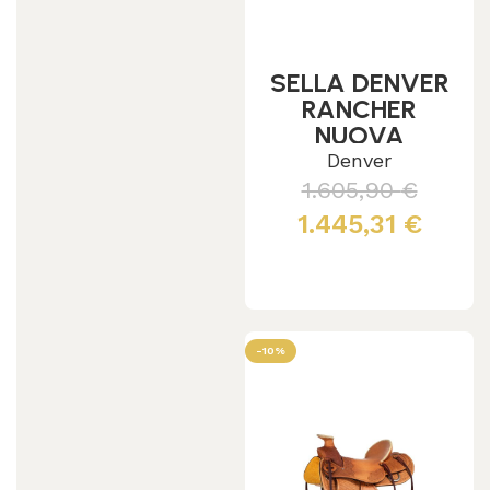
SELLA DENVER
RANCHER
NUOVA
ETICHETTATA
Denver
SE00543
1.605,90
€
1.445,31
€
Leggi tutto
-10%