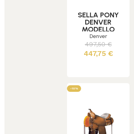
SELLA PONY
DENVER
MODELLO
ELITE
Denver
497,50
€
447,75
€
Scegli
-10%