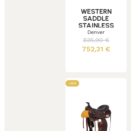
WESTERN
SADDLE
STAINLESS
STEEL FITTING
Denver
GRAIN
835,90
€
LEATHER
752,31
€
SNAKE STAMP
2817
Scegli
-10%