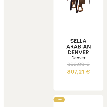
SELLA
ARABIAN
DENVER
MODELLO
Denver
RAWHIDE
896,90
€
SQUARE
807,21
€
Scegli
-10%