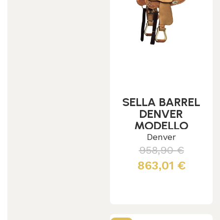
SELLA BARREL
DENVER
MODELLO
GONNA
Denver
TONDA
958,90
€
863,01
€
Scegli