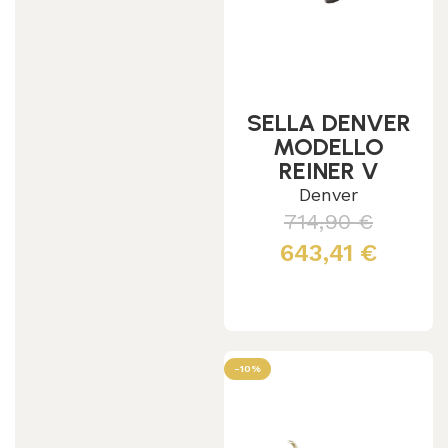
SELLA DENVER
MODELLO
REINER V
Denver
714,90
€
643,41
€
Scegli
-10%