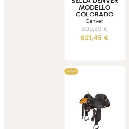
SELLA DENVER
MODELLO
COLORADO
Denver
690,50
€
621,45
€
Scegli
-10%