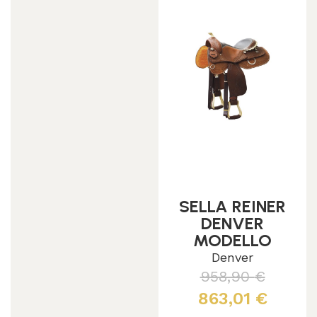
SELLA REINER
DENVER
MODELLO
CLASSIC
Denver
SQUARE
958,90
€
RAWHIDE
863,01
€