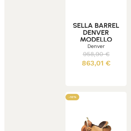
SELLA BARREL
DENVER
MODELLO
GONNA
Denver
QUADRA
958,90
€
863,01
€
Scegli
-10%