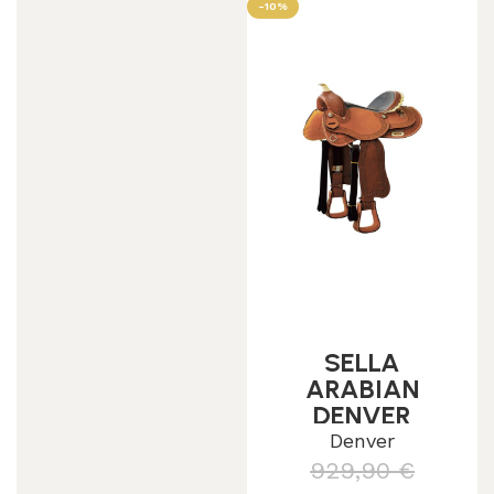
-10%
SELLA
ARABIAN
DENVER
MODELLO
Denver
ROUND
929,90
€