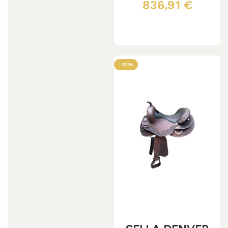
QUARTER
836,91
€
Scegli
-10%