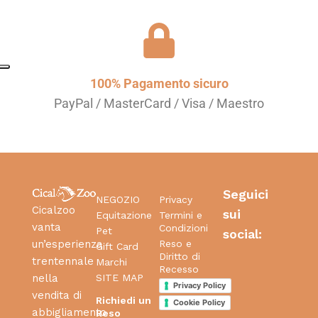
100% Pagamento sicuro
PayPal / MasterCard / Visa / Maestro
Seguici
NEGOZIO
Privacy
Cicalzoo
sui
Equitazione
Termini e
vanta
Condizioni
Pet
social:
Reso e
un’esperienza
Gift Card
Diritto di
trentennale
Marchi
Recesso
SITE MAP
nella
Privacy Policy
vendita di
Richiedi un
Cookie Policy
abbigliamento
Reso