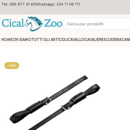
Tel: 085 977 41 60
Whatsapp: 334 71 06 711
HOME
CHI SIAMO
TUTTI GLI ARTICOLI
CAVALLO
CAVALIERE
SCUDERIA
CAN
-10%