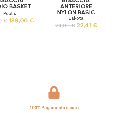
ISACCIA
BISACCIA
IO BASKET
ANTERIORE
NYLON BASIC
Pool's
Lakota
189,00
€
00
€
22,41
€
24,90
€
Leggi tutto
Leggi tutto
100% Pagamento sicuro