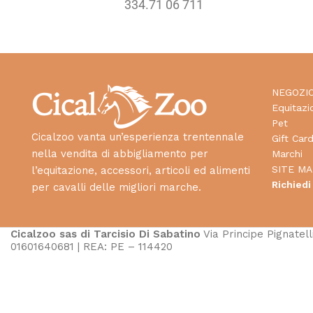
334.71 06 711
NEGOZI
Equitazi
Pet
Cicalzoo vanta un’esperienza trentennale
Gift Car
nella vendita di abbigliamento per
Marchi
SITE MA
l’equitazione, accessori, articoli ed alimenti
Richiedi
per cavalli delle migliori marche.
Cicalzoo sas di Tarcisio Di Sabatino
Via Principe Pignatelli
01601640681 | REA: PE – 114420