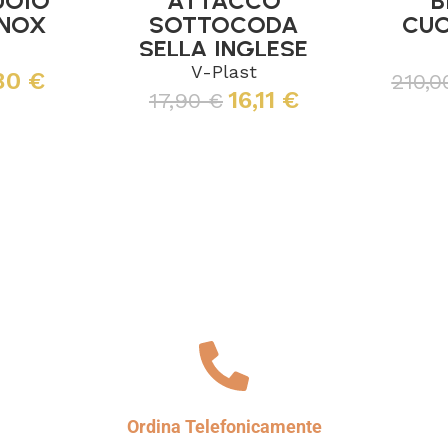
UOIO
ATTACCO
B
INOX
SOTTOCODA
CUO
SELLA INGLESE
V-Plast
,80
€
210,
16,11
€
17,90
€
Aggiungi al carrello
Ordina Telefonicamente