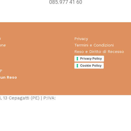
085.977 41 60
O
Privacy
one
Termini e Condizioni
Reso e Diritto di Recesso
d
Privacy Policy
Cookie Policy
P
 un Reso
, 13 Cepagatti (PE) | P:IVA: