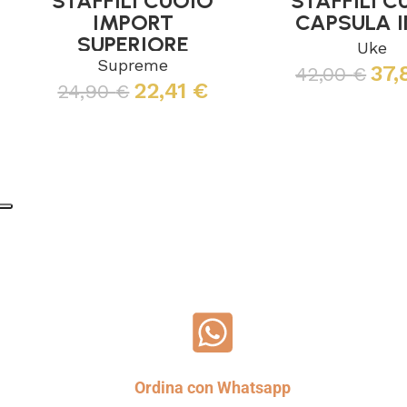
STAFFILI CUOIO
STAFFILI C
IMPORT
CAPSULA 
SUPERIORE
Uke
Supreme
37
42,00
€
22,41
€
24,90
€
Leggi tutto
Scegli
Ordina con Whatsapp