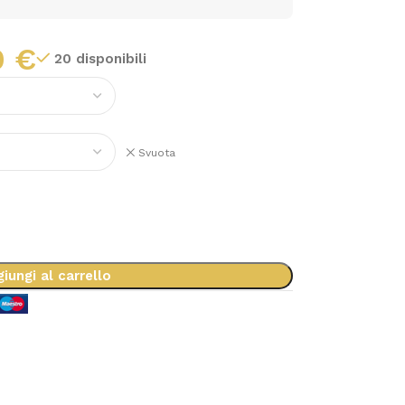
0
€
20 disponibili
Svuota
iungi al carrello