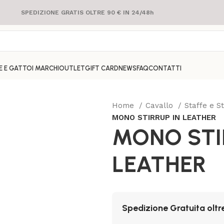
SPEDIZIONE GRATIS OLTRE 90 € IN 24/48h
E E GATTO
I MARCHI
OUTLET
GIFT CARD
NEWS
FAQ
CONTATTI
Home
Cavallo
Staffe e St
MONO STIRRUP IN LEATHER
MONO STI
LEATHER
Spedizione Gratuita oltr