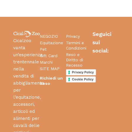
Seguici
NEGOZIO
Privacy
Cicalzoo
sui
Equitazione
Termini e
vanta
Condizioni
Pet
social:
Reso e
un’esperienza
Gift Card
Diritto di
trentennale
Marchi
Recesso
SITE MAP
nella
Privacy Policy
vendita di
Richiedi un
Cookie Policy
abbigliamento
Reso
per
l’equitazione,
accessori,
articoli ed
alimenti per
cavalli delle