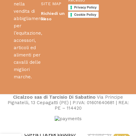
SITE MAP
nella
Privacy Policy
vendita di
Richiedi un
Cookie Policy
abbigliamento
Reso
per
l’equitazione,
accessori,
articoli ed
alimenti per
cavalli delle
migliori
marche.
Cicalzoo sas di Tarcisio Di Sabatino
Via Principe
Pignatelli, 13 Cepagatti (PE) | P:IVA: 01601640681 | REA:
PE – 114420
21,50
€
CUFFIETTA PER SS00507