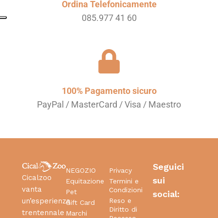
Ordina Telefonicamente
085.977 41 60
100% Pagamento sicuro
PayPal / MasterCard / Visa / Maestro
Seguici
NEGOZIO
Privacy
Cicalzoo
sui
Equitazione
Termini e
vanta
Condizioni
Pet
social:
Reso e
un’esperienza
Gift Card
Diritto di
trentennale
Marchi
Recesso