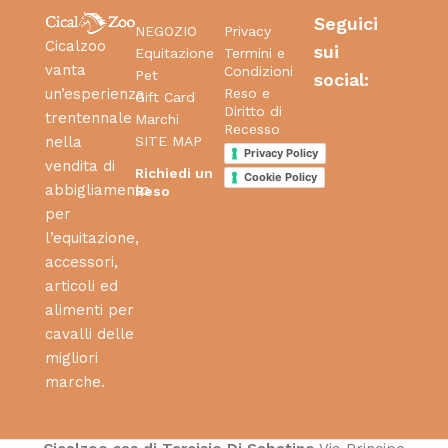
Seguici
NEGOZIO
Privacy
Cicalzoo
sui
Equitazione
Termini e
vanta
Condizioni
Pet
social:
Reso e
un’esperienza
Gift Card
Diritto di
trentennale
Marchi
Recesso
SITE MAP
nella
Privacy Policy
vendita di
Richiedi un
Cookie Policy
abbigliamento
Reso
per
l’equitazione,
accessori,
articoli ed
alimenti per
cavalli delle
migliori
marche.