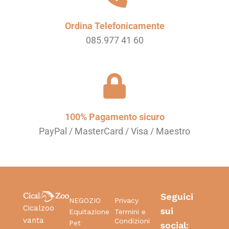
Ordina Telefonicamente
085.977 41 60
100% Pagamento sicuro
PayPal / MasterCard / Visa / Maestro
Seguici
NEGOZIO
Privacy
Cicalzoo
sui
Equitazione
Termini e
vanta
Condizioni
Pet
social: