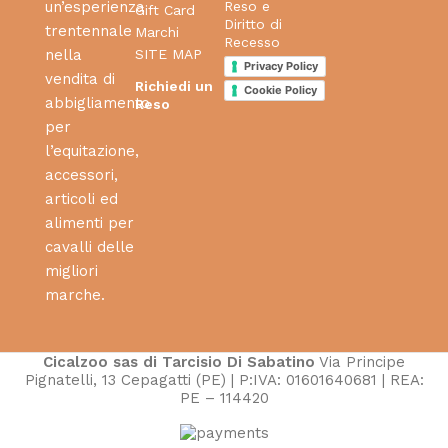
Reso e
un’esperienza
Gift Card
Diritto di
trentennale
Marchi
Recesso
SITE MAP
nella
Privacy Policy
vendita di
Richiedi un
Cookie Policy
abbigliamento
Reso
per
l’equitazione,
accessori,
articoli ed
alimenti per
cavalli delle
migliori
marche.
Cicalzoo sas di Tarcisio Di Sabatino
Via Principe
Pignatelli, 13 Cepagatti (PE) | P:IVA: 01601640681 | REA:
PE – 114420