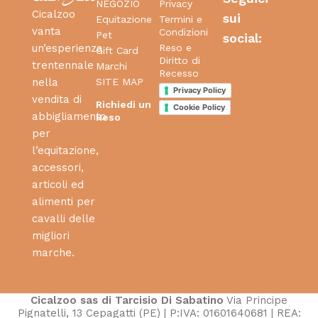
NEGOZIO
Privacy
Cicalzoo
sui
Equitazione
Termini e
vanta
Condizioni
Pet
social:
Reso e
un’esperienza
Gift Card
Diritto di
trentennale
Marchi
Recesso
SITE MAP
nella
Privacy Policy
vendita di
Richiedi un
Cookie Policy
abbigliamento
Reso
per
l’equitazione,
accessori,
articoli ed
alimenti per
cavalli delle
migliori
marche.
Cicalzoo sas di Tarcisio Di Sabatino
Via Principe
Pignatelli, 13 Cepagatti (PE) | P:IVA: 01601640681 | REA: