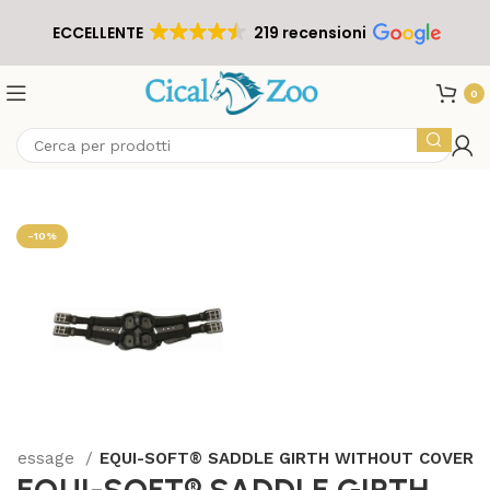
ECCELLENTE
219 recensioni
0
-10%
 Dressage
EQUI-SOFT® SADDLE GIRTH WITHOUT COVER
EQUI-SOFT® SADDLE GIRTH