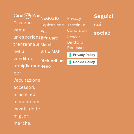
Seguici
NEGOZIO
Privacy
Cicalzoo
sui
Equitazione
Termini e
vanta
Condizioni
Pet
social:
Reso e
un’esperienza
Gift Card
Diritto di
trentennale
Marchi
Recesso
SITE MAP
nella
Privacy Policy
vendita di
Richiedi un
Cookie Policy
abbigliamento
Reso
per
l’equitazione,
accessori,
articoli ed
alimenti per
cavalli delle
migliori
marche.