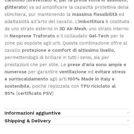
glitterato
) va ad amplificare la capacità protettiva della
stinchiera, pur mantenendo la
massima flessibilità
ed
adattabilità all’arto del cavallo. L’
imbottitura
è costituita
da uno strato esterno in
3D Air-Mesh
, uno strato interno
in
Neoprene Traforato
e il collaudato
Gel-Tech
per le
zone più esposte agli urti. Questa combinazione offre al
cavallo
protezione e comfort di altissimo livello
,
permettendogli di brillare in tutti i sensi, sia per
prestazioni che per stile. Le
prese d’aria sono ampie e
numerose
per garantire
ventilazione
ed
evitare stress
e surriscaldamento
agli arti.
100% Made in Italy e
sostenibile
, poiché realizzata con
TPU
riciclato al
95%
(
certificato PSV
)
Informazioni aggiuntive
Shipping & Delivery