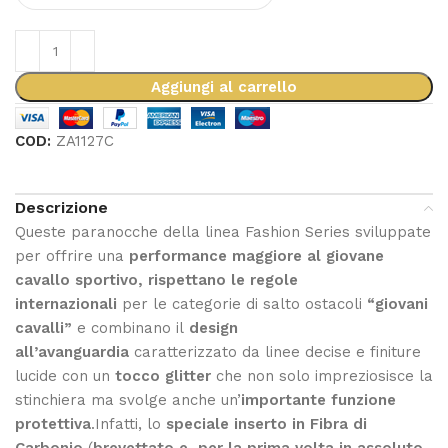
Aggiungi al carrello
COD:
ZA1127C
Descrizione
Queste paranocche della linea Fashion Series sviluppate
per offrire una
performance maggiore al giovane
cavallo sportivo,
rispettano le regole
internazionali
per le categorie di salto ostacoli
“giovani
cavalli”
e combinano il
design
all’avanguardia
caratterizzato da linee decise e finiture
lucide con un
tocco glitter
che non solo impreziosisce la
stinchiera ma svolge anche un’
importante funzione
protettiva
.Infatti, lo
speciale inserto in Fibra di
Carbonio
(
brevettato e, per la prima volta in assoluto,