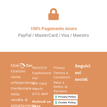
100% Pagamento sicuro
PayPal / MasterCard / Visa / Maestro
Seguici
NEGOZIO
Privacy
Cicalzoo
sui
Equitazione
Termini e
vanta
Condizioni
Pet
social:
Reso e
un’esperienza
Gift Card
Diritto di
trentennale
Marchi
Recesso
SITE MAP
nella
Privacy Policy
vendita di
Richiedi un
Cookie Policy
abbigliamento
Reso