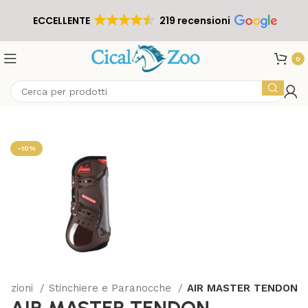
ECCELLENTE
219 recensioni
0
-10%
tezioni
Stinchiere e Paranocche
AIR MASTER TENDON
AIR MASTER TENDON