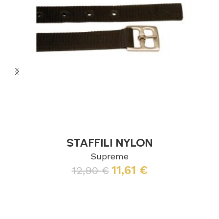
STAFFILI NYLON
Supreme
11,61
€
12,90
€
Leggi tutto