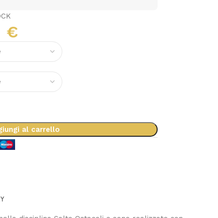
OCK
1
€
iungi al carrello
RY