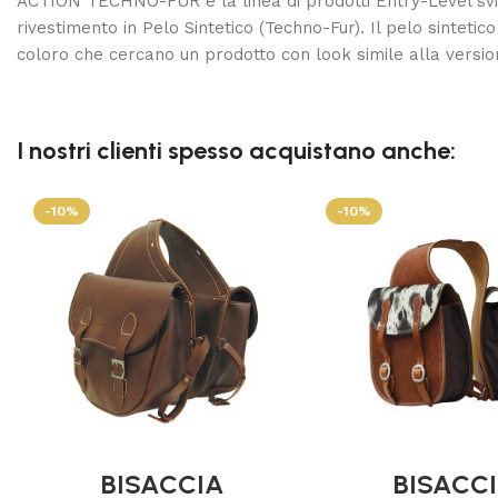
ACTION TECHNO-FUR è la linea di prodotti Entry-Level svil
rivestimento in Pelo Sintetico (Techno-Fur). Il pelo sintet
coloro che cercano un prodotto con look simile alla ver
I nostri clienti spesso acquistano anche:
-10%
-10%
BISACCIA
BISACC