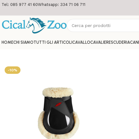
Tel: 085 977 41 60
Whatsapp: 334 71 06 711
HOME
CHI SIAMO
TUTTI GLI ARTICOLI
CAVALLO
CAVALIERE
SCUDERIA
CAN
-10%