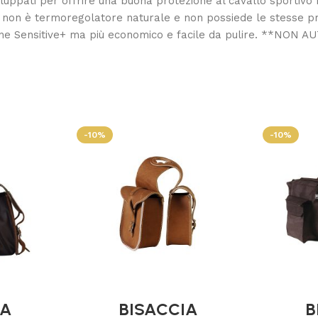
uppati per offrire una buona protezione al cavallo sportivo n
ico non è termoregolatore naturale e non possiede le stesse pr
sione Sensitive+ ma più economico e facile da pulire. **N
-10%
-10%
IA
BISACCIA
B