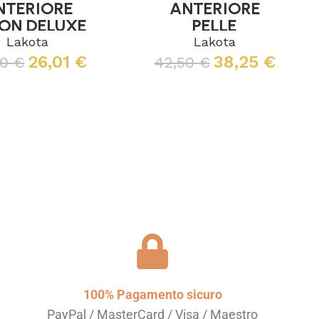
NTERIORE
ANTERIORE
ON DELUXE
PELLE
SCAMOSCIATA
Lakota
Lakota
26,01
€
38,25
€
90
€
42,50
€
Leggi tutto
Leggi tutto
100% Pagamento sicuro
PayPal / MasterCard / Visa / Maestro