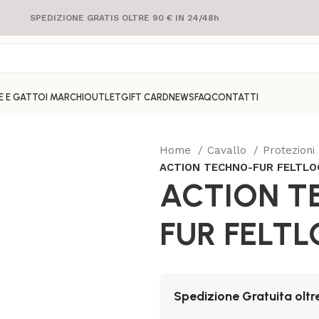
SPEDIZIONE GRATIS OLTRE 90 € IN 24/48h
E E GATTO
I MARCHI
OUTLET
GIFT CARD
NEWS
FAQ
CONTATTI
Home
Cavallo
Protezioni
ACTION TECHNO-FUR FELTLO
ACTION T
FUR FELT
Spedizione Gratuita oltr