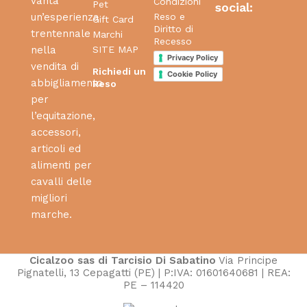
vanta
Condizioni
Pet
social:
Reso e
un’esperienza
Gift Card
Diritto di
trentennale
Marchi
Recesso
SITE MAP
nella
Privacy Policy
vendita di
Richiedi un
Cookie Policy
abbigliamento
Reso
per
l’equitazione,
accessori,
articoli ed
alimenti per
cavalli delle
migliori
marche.
Cicalzoo sas di Tarcisio Di Sabatino
Via Principe
Pignatelli, 13 Cepagatti (PE) | P:IVA: 01601640681 | REA:
PE – 114420