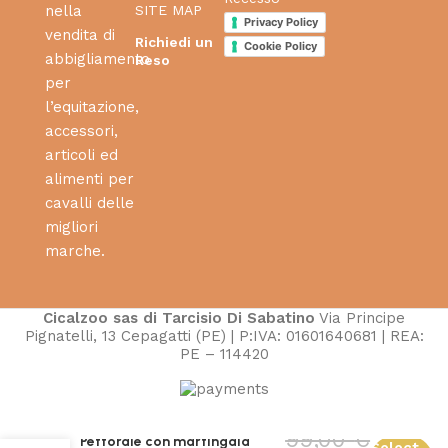
SITE MAP
nella
Privacy Policy
vendita di
Richiedi un
Cookie Policy
abbigliamento
Reso
per
l’equitazione,
accessori,
articoli ed
alimenti per
cavalli delle
migliori
marche.
Cicalzoo sas di Tarcisio Di Sabatino
Via Principe
Pignatelli, 13 Cepagatti (PE) | P:IVA: 01601640681 | REA:
PE – 114420
99,00
€
Pettorale con martingala