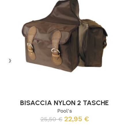
BISACCIA NYLON 2 TASCHE
Pool's
22,95
€
25,50
€