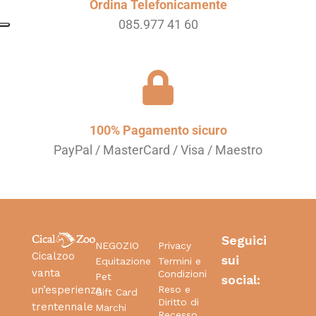
Ordina Telefonicamente
085.977 41 60
100% Pagamento sicuro
PayPal / MasterCard / Visa / Maestro
Seguici
NEGOZIO
Privacy
Cicalzoo
sui
Equitazione
Termini e
vanta
Condizioni
Pet
social:
Reso e
un’esperienza
Gift Card
Diritto di
trentennale
Marchi
Recesso