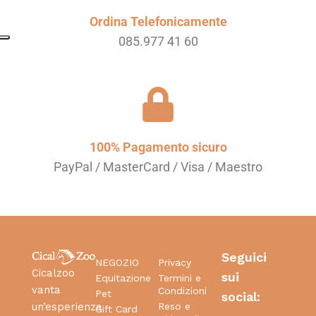
Ordina Telefonicamente
085.977 41 60
100% Pagamento sicuro
PayPal / MasterCard / Visa / Maestro
Seguici
NEGOZIO
Privacy
Cicalzoo
sui
Equitazione
Termini e
vanta
Condizioni
Pet
social:
Reso e
un’esperienza
Gift Card