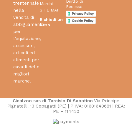
Diritto di
trentennale
Marchi
Recesso
SITE MAP
nella
Privacy Policy
vendita di
Richiedi un
Cookie Policy
abbigliamento
Reso
per
l’equitazione,
accessori,
articoli ed
alimenti per
cavalli delle
migliori
marche.
Cicalzoo sas di Tarcisio Di Sabatino
Via Principe
Pignatelli, 13 Cepagatti (PE) | P:IVA: 01601640681 | REA:
PE – 114420