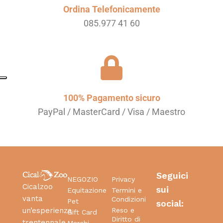
Ordina Telefonicamente
085.977 41 60
100% Pagamento sicuro
PayPal / MasterCard / Visa / Maestro
Seguici
NEGOZIO
Privacy
Cicalzoo
sui
Equitazione
Termini e
vanta
Condizioni
Pet
social:
Reso e
un’esperienza
Gift Card
Diritto di
trentennale
Marchi