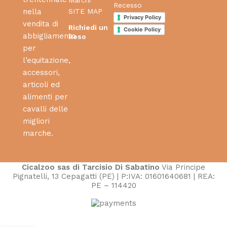
Recesso
SITE MAP
nella
Privacy Policy
vendita di
Richiedi un
Cookie Policy
abbigliamento
Reso
per
l’equitazione,
accessori,
articoli ed
alimenti per
cavalli delle
migliori
marche.
Cicalzoo sas di Tarcisio Di Sabatino
Via Principe
Pignatelli, 13 Cepagatti (PE) | P:IVA: 01601640681 | REA:
PE – 114420