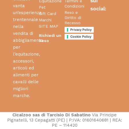
sui
Equitazione
Termini e
vanta
Condizioni
Pet
social:
Reso e
un’esperienza
Gift Card
Diritto di
trentennale
Marchi
Recesso
SITE MAP
nella
Privacy Policy
vendita di
Richiedi un
Cookie Policy
abbigliamento
Reso
per
l’equitazione,
accessori,
articoli ed
alimenti per
cavalli delle
migliori
marche.
Cicalzoo sas di Tarcisio Di Sabatino
Via Principe
Pignatelli, 13 Cepagatti (PE) | P:IVA: 01601640681 | REA:
PE – 114420