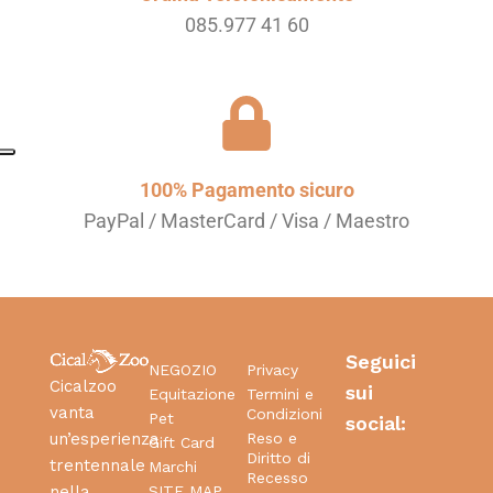
085.977 41 60
100% Pagamento sicuro
PayPal / MasterCard / Visa / Maestro
Seguici
NEGOZIO
Privacy
Cicalzoo
sui
Equitazione
Termini e
vanta
Condizioni
Pet
social:
Reso e
un’esperienza
Gift Card
Diritto di
trentennale
Marchi
Recesso
SITE MAP
nella