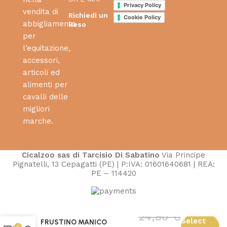
Privacy Policy
vendita di
Richiedi un
Cookie Policy
abbigliamento
Reso
per
l’equitazione,
accessori,
articoli ed
alimenti per
cavalli delle
migliori
marche.
Cicalzoo sas di Tarcisio Di Sabatino
Via Principe
Pignatelli, 13 Cepagatti (PE) | P:IVA: 01601640681 | REA:
PE – 114420
24,90
€
Select
FRUSTINO MANICO
0