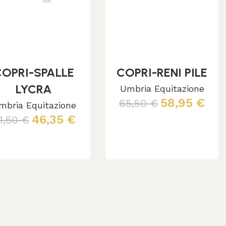
COPRI-SPALLE
COPRI-RENI PILE
LYCRA
Umbria Equitazione
58,95
€
65,50
€
mbria Equitazione
46,35
€
1,50
€
Leggi tutto
Leggi tutto