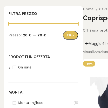
Home
Cava
FILTRA PREZZO
Coprispa
Offri una
prot
Prezzo:
20 €
—
70 €
Filtra
Maggiori I
Visualizzazione
PRODOTTI IN OFFERTA
-10%
On sale
MONTA:
Monta Inglese
(5)