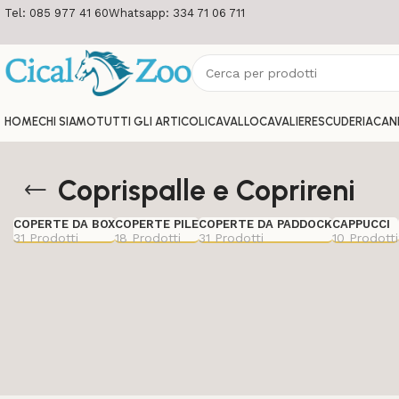
Tel: 085 977 41 60
Whatsapp: 334 71 06 711
HOME
CHI SIAMO
TUTTI GLI ARTICOLI
CAVALLO
CAVALIERE
SCUDERIA
CAN
Coprispalle e Coprireni
COPERTE DA BOX
COPERTE PILE
COPERTE DA PADDOCK
CAPPUCCI
31 Prodotti
18 Prodotti
31 Prodotti
10 Prodotti