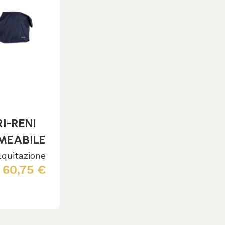
I-RENI
MEABILE
quitazione
60,75
€
i tutto