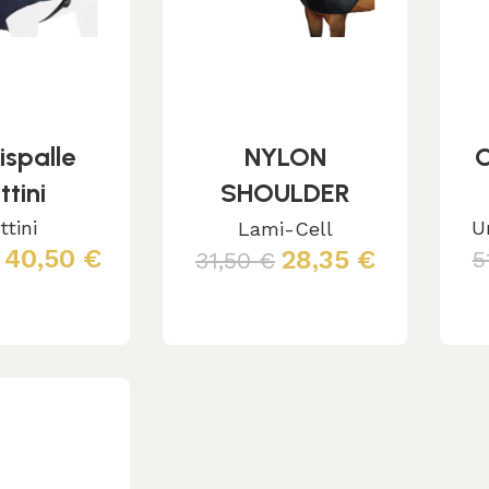
ispalle
NYLON
ttini
SHOULDER
PROTECTOR
ttini
U
Lami-Cell
40,50
€
28,35
€
5
31,50
€
PULL-ON TYPE
cegli
Leggi tutto