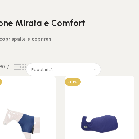
zione Mirata e Comfort
coprispalle e coprireni
.
80
-10%