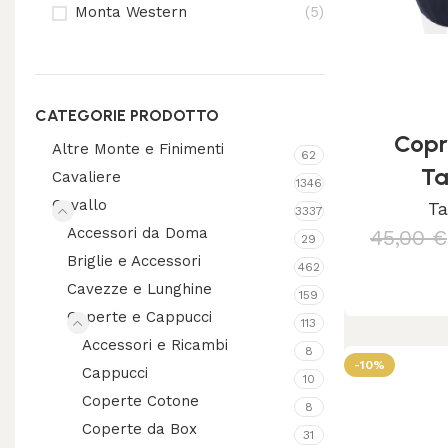
Monta Western
(5)
CATEGORIE PRODOTTO
Copr
Altre Monte e Finimenti
62
Ta
Cavaliere
1346
Cavallo
Ta
3337
Accessori da Doma
45,00
€
29
Briglie e Accessori
462
S
Cavezze e Lunghine
159
Coperte e Cappucci
113
Accessori e Ricambi
8
-10%
Cappucci
10
Coperte Cotone
8
Coperte da Box
31