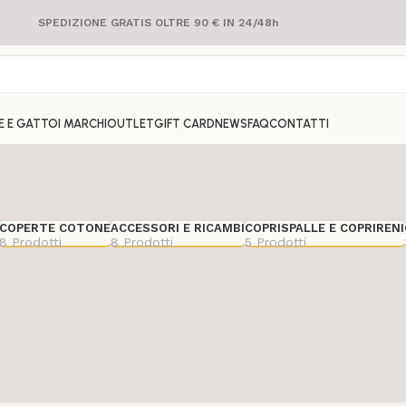
SPEDIZIONE GRATIS OLTRE 90 € IN 24/48h
E E GATTO
I MARCHI
OUTLET
GIFT CARD
NEWS
FAQ
CONTATTI
COPERTE COTONE
ACCESSORI E RICAMBI
COPRISPALLE E COPRIRENI
8 Prodotti
8 Prodotti
5 Prodotti