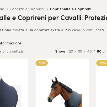
llo
Coperte e Cappucci
Coprispalle e Coprireni
lle e Coprireni per Cavalli: Prote
ezione mirata e un comfort extra
al tuo cavallo con i nostri
nformazioni
 di 5 risultati
Show
20
30
40
60
-10%
-10%