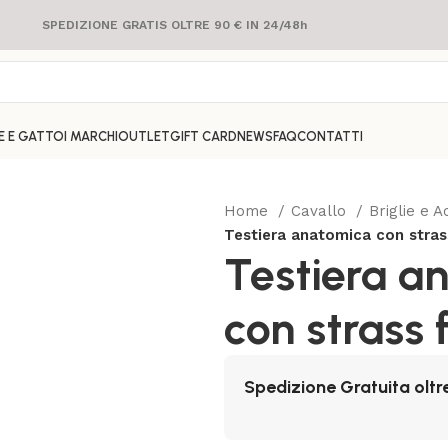
SPEDIZIONE GRATIS OLTRE 90 € IN 24/48h
E E GATTO
I MARCHI
OUTLET
GIFT CARD
NEWS
FAQ
CONTATTI
Home
Cavallo
Briglie e 
Testiera anatomica con stras
Testiera a
con strass 
Spedizione Gratuita oltr