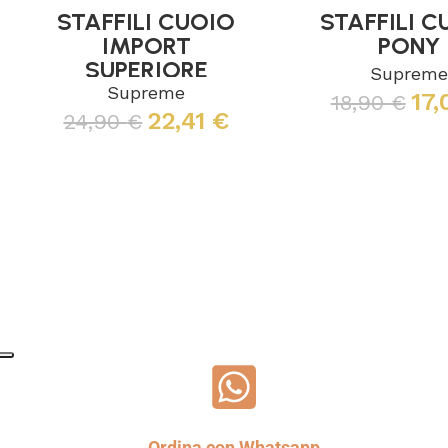
STAFFILI CUOIO
STAFFILI C
IMPORT
PONY
SUPERIORE
Suprem
Supreme
17,
18,90
€
22,41
€
24,90
€
Leggi tutto
Scegli
Ordina con Whatsapp