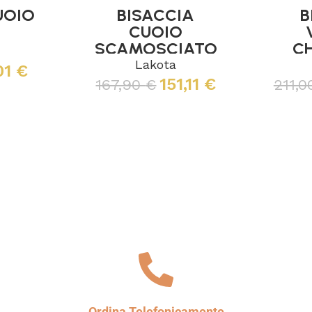
UOIO
BISACCIA
B
CUOIO
SCAMOSCIATO
CH
e
2 TASCHE
Lakota
01
€
151,11
€
167,90
€
211,
Scegli
Ordina Telefonicamente