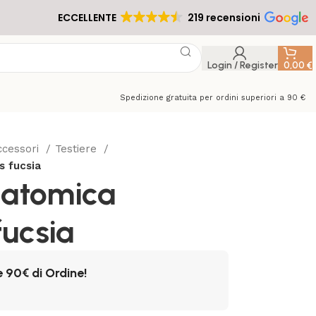
ECCELLENTE
219 recensioni
Login / Register
0,00
€
Spedizione gratuita per ordini superiori a 90 €
Accessori
Testiere
s fucsia
natomica
fucsia
e 90€ di Ordine!