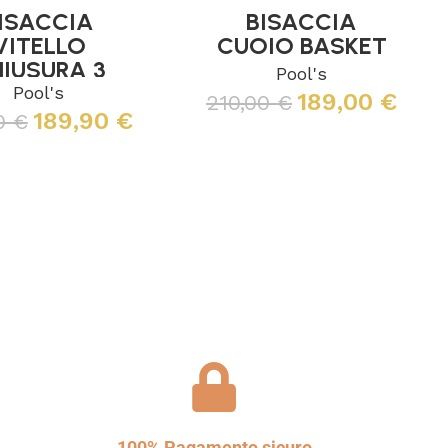
ISACCIA
BISACCIA
VITELLO
CUOIO BASKET
IUSURA 3
Pool's
LACCI
Pool's
189,00
€
210,00
€
189,90
€
00
€
Leggi tutto
Leggi tutto
100% Pagamento sicuro