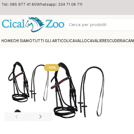
Tel: 085 977 41 60
Whatsapp: 334 71 06 711
HOME
CHI SIAMO
TUTTI GLI ARTICOLI
CAVALLO
CAVALIERE
SCUDERIA
CAN
-10%