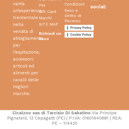
vanta
Condizioni
Pet
social:
Reso e
un’esperienza
Gift Card
Diritto di
trentennale
Marchi
Recesso
SITE MAP
nella
Privacy Policy
vendita di
Richiedi un
Cookie Policy
abbigliamento
Reso
per
l’equitazione,
accessori,
articoli ed
alimenti per
cavalli delle
migliori
marche.
Cicalzoo sas di Tarcisio Di Sabatino
Via Principe
Pignatelli, 13 Cepagatti (PE) | P:IVA: 01601640681 | REA:
PE – 114420