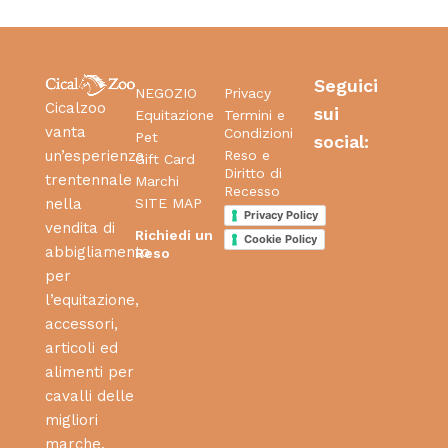
Seguici
NEGOZIO
Privacy
Cicalzoo
sui
Equitazione
Termini e
vanta
Condizioni
Pet
social:
Reso e
un’esperienza
Gift Card
Diritto di
trentennale
Marchi
Recesso
SITE MAP
nella
Privacy Policy
vendita di
Richiedi un
Cookie Policy
abbigliamento
Reso
per
l’equitazione,
accessori,
articoli ed
alimenti per
cavalli delle
migliori
marche.