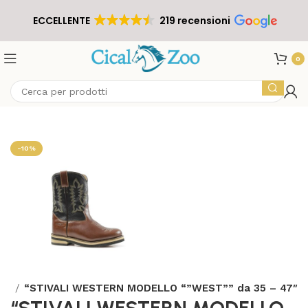
ECCELLENTE
219 recensioni
0
-10%
ali
“STIVALI WESTERN MODELLO “”WEST”” da 35 – 47″
“STIVALI WESTERN MODELLO