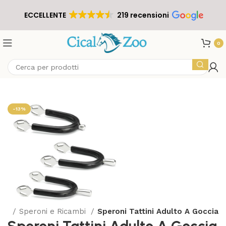
ECCELLENTE
219 recensioni
0
-13%
ori
Speroni e Ricambi
Speroni Tattini Adulto A Goccia
Speroni Tattini Adulto A Goccia