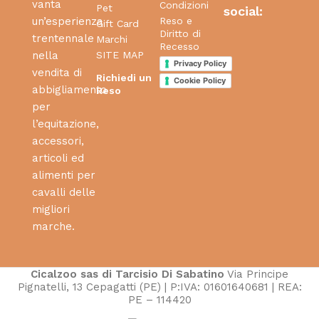
vanta
Condizioni
Pet
social:
Reso e
un’esperienza
Gift Card
Diritto di
trentennale
Marchi
Recesso
SITE MAP
nella
Privacy Policy
vendita di
Richiedi un
Cookie Policy
abbigliamento
Reso
per
l’equitazione,
accessori,
articoli ed
alimenti per
cavalli delle
migliori
marche.
Cicalzoo sas di Tarcisio Di Sabatino
Via Principe
Pignatelli, 13 Cepagatti (PE) | P:IVA: 01601640681 | REA:
PE – 114420