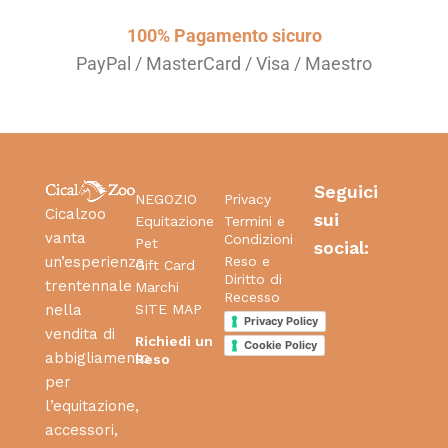
100% Pagamento sicuro
PayPal / MasterCard / Visa / Maestro
Seguici
NEGOZIO
Privacy
Cicalzoo
sui
Equitazione
Termini e
vanta
Condizioni
Pet
social:
Reso e
un’esperienza
Gift Card
Diritto di
trentennale
Marchi
Recesso
SITE MAP
nella
Privacy Policy
vendita di
Richiedi un
Cookie Policy
abbigliamento
Reso
per
l’equitazione,
accessori,