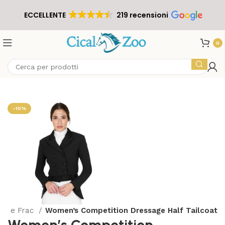
ECCELLENTE
219 recensioni
0
-10%
so e Frac
Women’s Competition Dressage Half Tailcoat
Women’s Competition