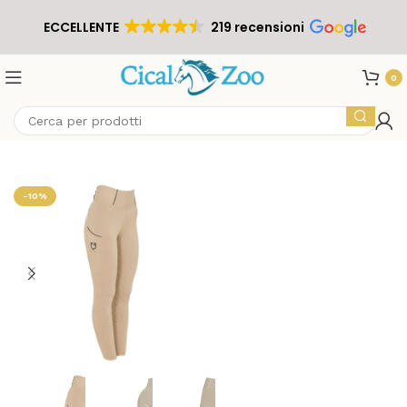
ECCELLENTE
219 recensioni
0
-10%