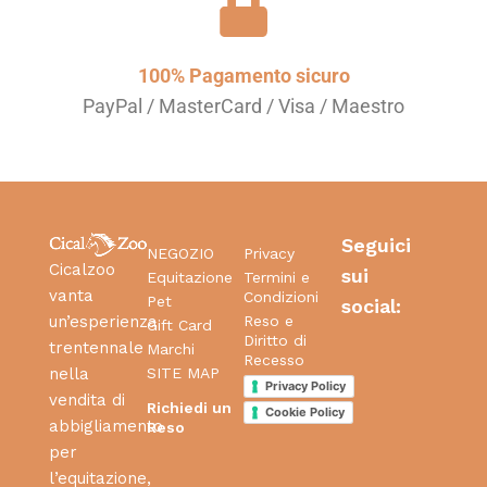
100% Pagamento sicuro
PayPal / MasterCard / Visa / Maestro
Seguici
NEGOZIO
Privacy
Cicalzoo
sui
Equitazione
Termini e
vanta
Condizioni
Pet
social:
Reso e
un’esperienza
Gift Card
Diritto di
trentennale
Marchi
Recesso
SITE MAP
nella
Privacy Policy
vendita di
Richiedi un
Cookie Policy
abbigliamento
Reso
per
l’equitazione,