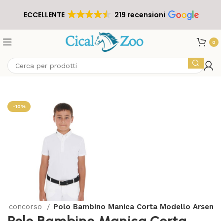
ECCELLENTE
219 recensioni
0
-10%
da concorso
Polo Bambino Manica Corta Modello Arsen
Polo Bambino Manica Corta