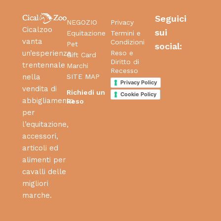
Seguici
NEGOZIO
Privacy
Cicalzoo
sui
Equitazione
Termini e
vanta
Condizioni
Pet
social:
Reso e
un’esperienza
Gift Card
Diritto di
trentennale
Marchi
Recesso
SITE MAP
nella
Privacy Policy
vendita di
Richiedi un
Cookie Policy
abbigliamento
Reso
per
l’equitazione,
accessori,
articoli ed
alimenti per
cavalli delle
migliori
marche.