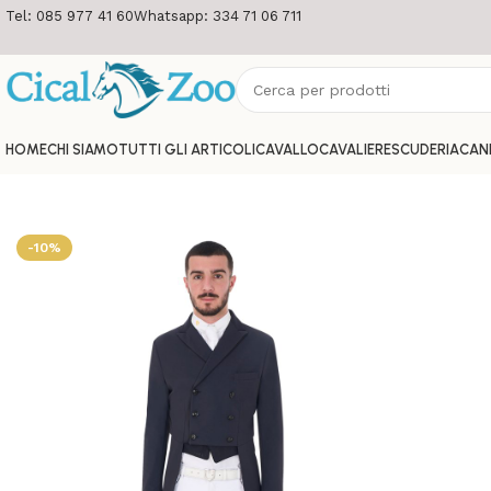
Tel: 085 977 41 60
Whatsapp: 334 71 06 711
HOME
CHI SIAMO
TUTTI GLI ARTICOLI
CAVALLO
CAVALIERE
SCUDERIA
CAN
-10%