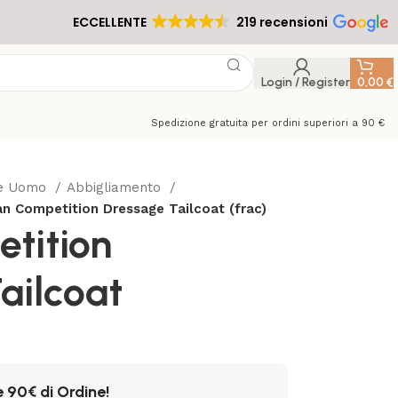
ECCELLENTE
219 recensioni
Login / Register
0,00
€
Spedizione gratuita per ordini superiori a 90 €
re Uomo
Abbigliamento
n Competition Dressage Tailcoat (frac)
tition
ailcoat
e 90€ di Ordine!