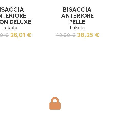
ISACCIA
BISACCIA
NTERIORE
ANTERIORE
ON DELUXE
PELLE
SCAMOSCIATA
Lakota
Lakota
26,01
€
38,25
€
90
€
42,50
€
Leggi tutto
Leggi tutto