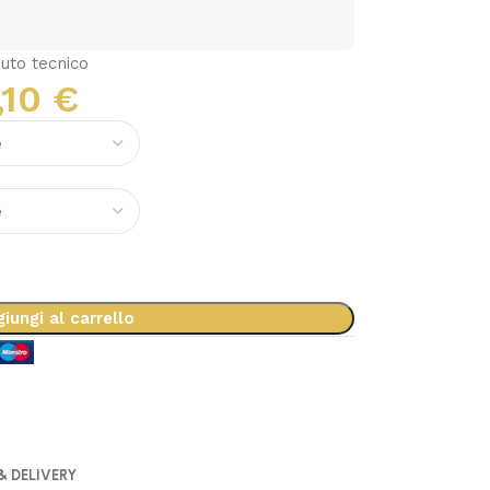
uto tecnico
,10
€
iungi al carrello
& DELIVERY