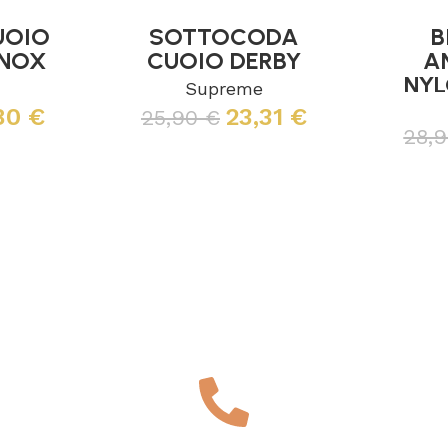
UOIO
SOTTOCODA
B
INOX
CUOIO DERBY
A
NYL
Supreme
,80
€
23,31
€
25,90
€
28,
Leggi tutto