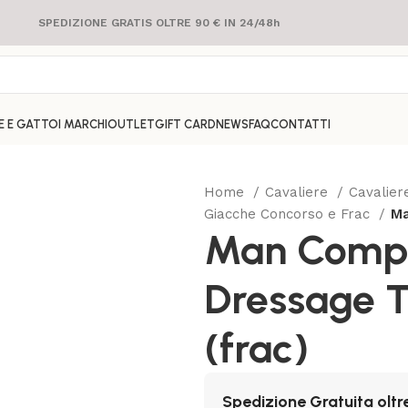
SPEDIZIONE GRATIS OLTRE 90 € IN 24/48h
E E GATTO
I MARCHI
OUTLET
GIFT CARD
NEWS
FAQ
CONTATTI
Home
Cavaliere
Cavalie
Giacche Concorso e Frac
Ma
Man Compe
Dressage T
(frac)
Spedizione Gratuita oltr