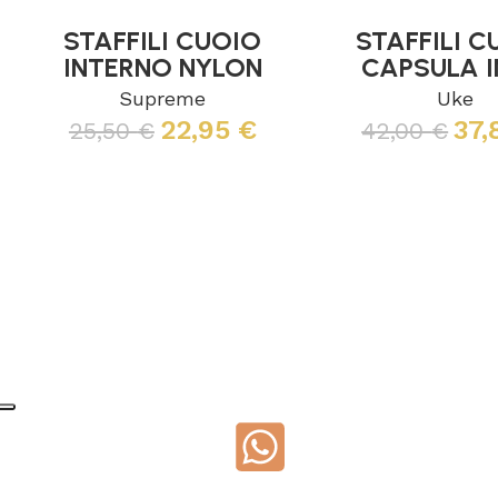
STAFFILI CUOIO
STAFFILI C
INTERNO NYLON
CAPSULA 
Supreme
Uke
22,95
€
37
25,50
€
42,00
€
Leggi tutto
Leggi tutto