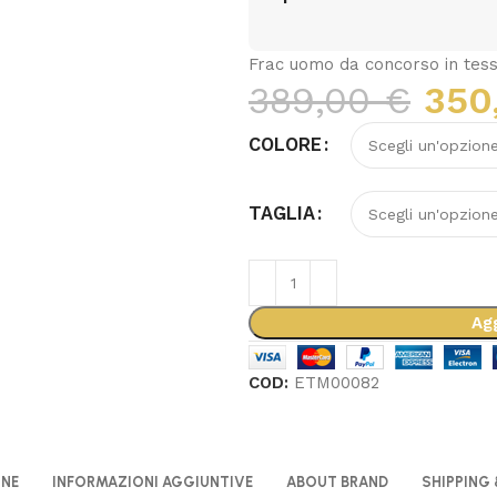
Frac uomo da concorso in tess
389,00
€
350
COLORE
TAGLIA
Agg
COD:
ETM00082
ONE
INFORMAZIONI AGGIUNTIVE
ABOUT BRAND
SHIPPING 