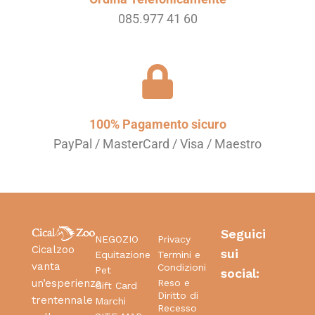
085.977 41 60
100% Pagamento sicuro
PayPal / MasterCard / Visa / Maestro
Seguici
NEGOZIO
Privacy
Cicalzoo
sui
Equitazione
Termini e
vanta
Condizioni
Pet
social:
Reso e
un’esperienza
Gift Card
Diritto di
trentennale
Marchi
Recesso