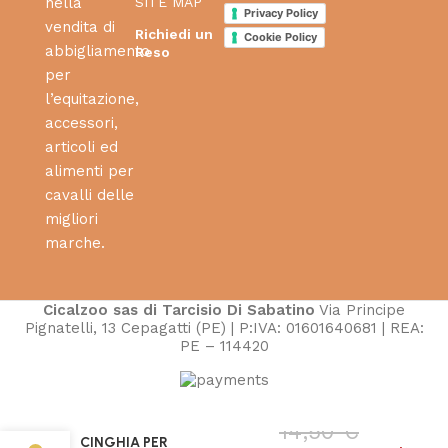
SITE MAP
nella
Privacy Policy
vendita di
Richiedi un
Cookie Policy
abbigliamento
Reso
per
l’equitazione,
accessori,
articoli ed
alimenti per
cavalli delle
migliori
marche.
Cicalzoo sas di Tarcisio Di Sabatino
Via Principe
Pignatelli, 13 Cepagatti (PE) | P:IVA: 01601640681 | REA:
PE – 114420
14,50
€
CINGHIA PER