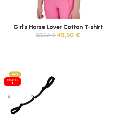
Girl’s Horse Lover Cotton T-shirt
49,50
€
55,00
€
Scegli
-10%
SOLD OU
T