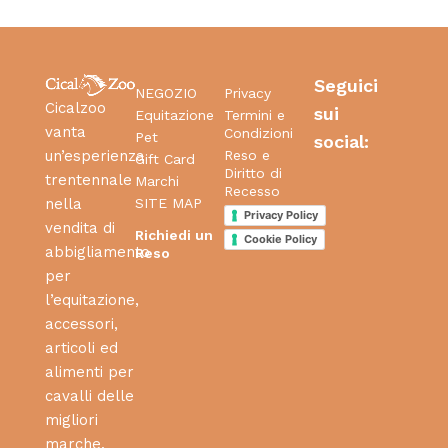
Seguici
NEGOZIO
Privacy
Cicalzoo
sui
Equitazione
Termini e
vanta
Condizioni
Pet
social:
Reso e
un’esperienza
Gift Card
Diritto di
trentennale
Marchi
Recesso
SITE MAP
nella
Privacy Policy
vendita di
Richiedi un
Cookie Policy
abbigliamento
Reso
per
l’equitazione,
accessori,
articoli ed
alimenti per
cavalli delle
migliori
marche.