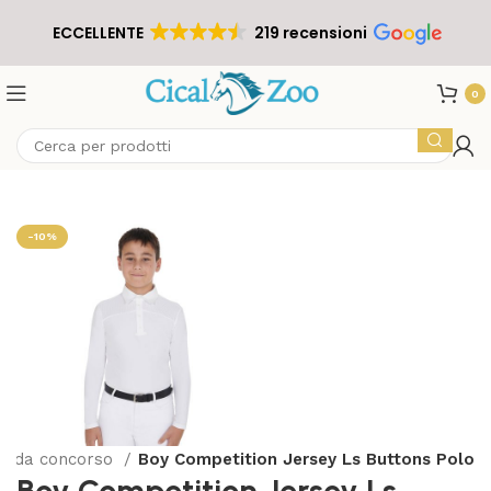
ECCELLENTE
219 recensioni
0
-10%
o da concorso
Boy Competition Jersey Ls Buttons Polo
Boy Competition Jersey Ls