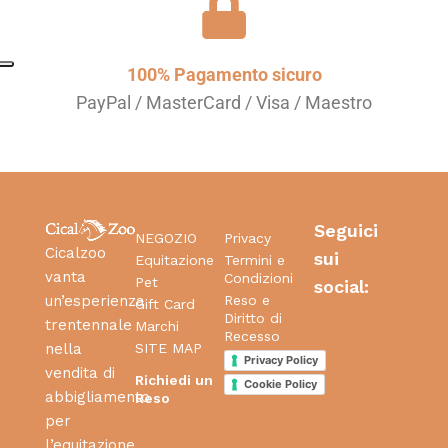
100% Pagamento sicuro
PayPal / MasterCard / Visa / Maestro
Seguici
NEGOZIO
Privacy
Cicalzoo
sui
Equitazione
Termini e
vanta
Condizioni
Pet
social:
Reso e
un’esperienza
Gift Card
Diritto di
trentennale
Marchi
Recesso
SITE MAP
nella
Privacy Policy
vendita di
Richiedi un
Cookie Policy
abbigliamento
Reso
per
l’equitazione,