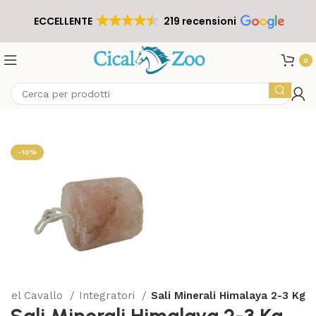
ECCELLENTE
219 recensioni
0
-10%
 del Cavallo
Integratori
Sali Minerali Himalaya 2-3 Kg
Sali Minerali Himalaya 2-3 Kg