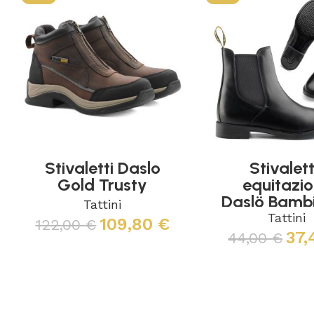
Stivaletti Daslo
Stivalet
Gold Trusty
equitazi
Daslö Bamb
Tattini
Pelle Sinte
Tattini
109,80
€
122,00
€
37
44,00
€
Scegli
Scegli