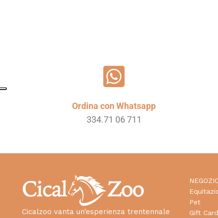
Ordina con Whatsapp
334.71 06 711
NEGOZI
Equitazi
Pet
Cicalzoo vanta un’esperienza trentennale
Gift Car