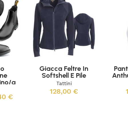
to
Giacca Feltre In
Pant
one
Softshell E Pile
Anth
ino/a
Tattini
tica
128,00
€
,40
€
Scegli