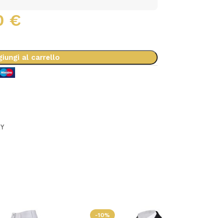
0
€
iungi al carrello
RY
-10%