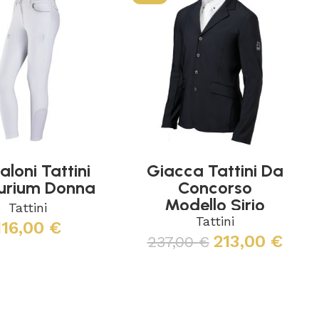
aloni Tattini
Giacca Tattini Da
urium Donna
Concorso
Modello Sirio
Tattini
Uomo
Tattini
116,00
€
213,00
€
237,00
€
Scegli
Scegli