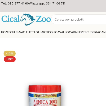
Tel: 085 977 41 60
Whatsapp: 334 71 06 711
HOME
CHI SIAMO
TUTTI GLI ARTICOLI
CAVALLO
CAVALIERE
SCUDERIA
CAN
-10%
HOT