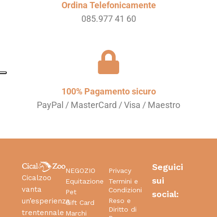
Ordina Telefonicamente
085.977 41 60
100% Pagamento sicuro
PayPal / MasterCard / Visa / Maestro
Seguici
NEGOZIO
Privacy
Cicalzoo
sui
Equitazione
Termini e
vanta
Condizioni
Pet
social:
Reso e
un’esperienza
Gift Card
Diritto di
trentennale
Marchi