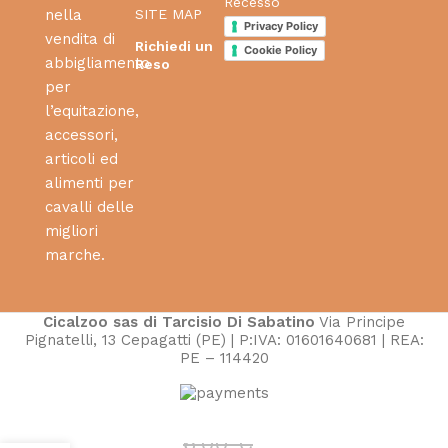
Recesso
SITE MAP
nella
Privacy Policy
vendita di
Richiedi un
Cookie Policy
abbigliamento
Reso
per
l’equitazione,
accessori,
articoli ed
alimenti per
cavalli delle
migliori
marche.
Cicalzoo sas di Tarcisio Di Sabatino
Via Principe
Pignatelli, 13 Cepagatti (PE) | P:IVA: 01601640681 | REA:
PE – 114420
Targa
6,00
€